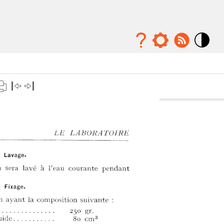
Mode
contraste
élévé