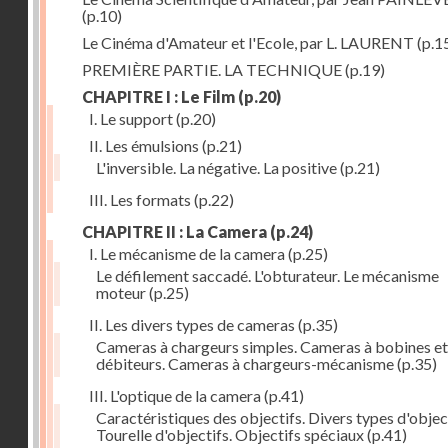
(p.10)
Le Cinéma d'Amateur et l'Ecole, par L. LAURENT
(p.1
PREMIÈRE PARTIE. LA TECHNIQUE
(p.19)
CHAPITRE I : Le Film
(p.20)
I. Le support
(p.20)
II. Les émulsions
(p.21)
L'inversible. La négative. La positive
(p.21)
III. Les formats
(p.22)
CHAPITRE II : La Camera
(p.24)
I. Le mécanisme de la camera
(p.25)
Le défilement saccadé. L'obturateur. Le mécanisme
moteur
(p.25)
II. Les divers types de cameras
(p.35)
Cameras à chargeurs simples. Cameras à bobines et
débiteurs. Cameras à chargeurs-mécanisme
(p.35)
III. L'optique de la camera
(p.41)
Caractéristiques des objectifs. Divers types d'object
Tourelle d'objectifs. Objectifs spéciaux
(p.41)