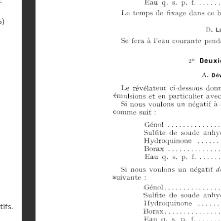
5)
ifs.