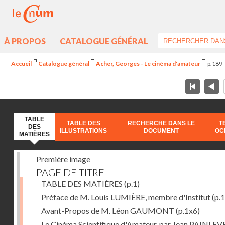
À PROPOS
CATALOGUE GÉNÉRAL
Accueil
Catalogue général
Acher, Georges - Le cinéma d'amateur
p.189 
TABLE
TABLE DES
RECHERCHE DANS LE
T
DES
ILLUSTRATIONS
DOCUMENT
OC
MATIÈRES
Première image
PAGE DE TITRE
TABLE DES MATIÈRES
(p.1)
Préface de M. Louis LUMIÈRE, membre d'Institut
(p.
Avant-Propos de M. Léon GAUMONT
(p.1x6)
Le Cinéma Scientifique d'Amateur, par Jean PAINLEV