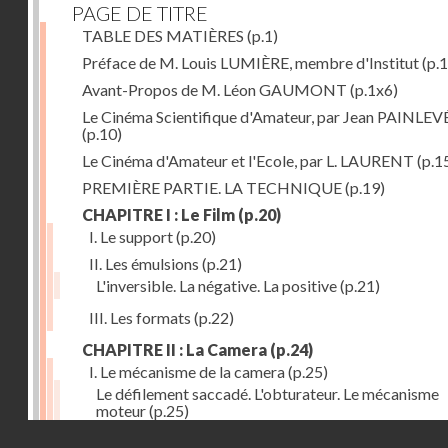
PAGE DE TITRE
TABLE DES MATIÈRES
(p.1)
Préface de M. Louis LUMIÈRE, membre d'Institut
(p.
Avant-Propos de M. Léon GAUMONT
(p.1x6)
Le Cinéma Scientifique d'Amateur, par Jean PAINLEV
(p.10)
Le Cinéma d'Amateur et l'Ecole, par L. LAURENT
(p.1
PREMIÈRE PARTIE. LA TECHNIQUE
(p.19)
CHAPITRE I : Le Film
(p.20)
I. Le support
(p.20)
II. Les émulsions
(p.21)
L'inversible. La négative. La positive
(p.21)
III. Les formats
(p.22)
CHAPITRE II : La Camera
(p.24)
I. Le mécanisme de la camera
(p.25)
Le défilement saccadé. L'obturateur. Le mécanisme
moteur
(p.25)
Droits réservés - CNAM
II. Les divers types de cameras
(p.35)