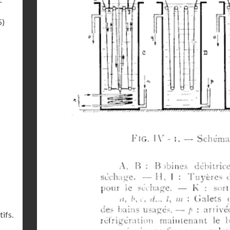
5)
ifs.