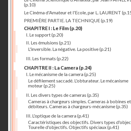
(p.10)
Le Cinéma d'Amateur et l'Ecole, par L. LAURENT
(p.1
PREMIÈRE PARTIE. LA TECHNIQUE
(p.19)
CHAPITRE I : Le Film
(p.20)
I. Le support
(p.20)
II. Les émulsions
(p.21)
L'inversible. La négative. La positive
(p.21)
III. Les formats
(p.22)
CHAPITRE II : La Camera
(p.24)
I. Le mécanisme de la camera
(p.25)
Le défilement saccadé. L'obturateur. Le mécanisme
moteur
(p.25)
II. Les divers types de cameras
(p.35)
Cameras à chargeurs simples. Cameras à bobines et
débiteurs. Cameras à chargeurs-mécanisme
(p.35)
III. L'optique de la camera
(p.41)
Caractéristiques des objectifs. Divers types d'object
Tourelle d'objectifs. Objectifs spéciaux
(p.41)