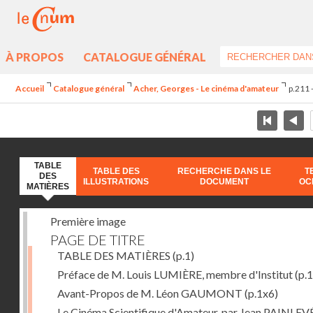
À PROPOS
CATALOGUE GÉNÉRAL
Accueil
Catalogue général
Acher, Georges - Le cinéma d'amateur
p.211 
TABLE
TABLE DES
RECHERCHE DANS LE
T
DES
ILLUSTRATIONS
DOCUMENT
OC
MATIÈRES
Première image
PAGE DE TITRE
TABLE DES MATIÈRES
(p.1)
Préface de M. Louis LUMIÈRE, membre d'Institut
(p.
Avant-Propos de M. Léon GAUMONT
(p.1x6)
Le Cinéma Scientifique d'Amateur, par Jean PAINLEV