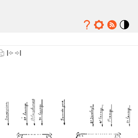
Mode
contraste
élévé