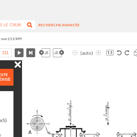
RECHERCHE AVANCÉE
- vue 211/499
(auto)
EXTE
ÉRISÉ
1x5)
É