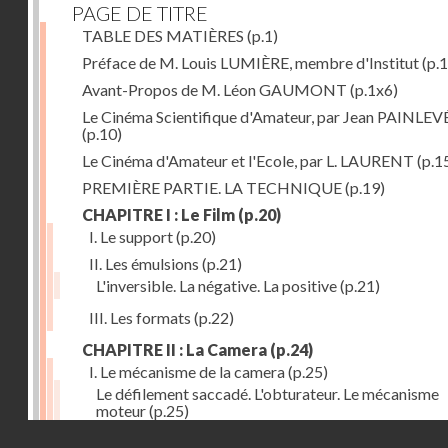
PAGE DE TITRE
TABLE DES MATIÈRES
(p.1)
Préface de M. Louis LUMIÈRE, membre d'Institut
(p.
Avant-Propos de M. Léon GAUMONT
(p.1x6)
Le Cinéma Scientifique d'Amateur, par Jean PAINLEV
(p.10)
Le Cinéma d'Amateur et l'Ecole, par L. LAURENT
(p.1
PREMIÈRE PARTIE. LA TECHNIQUE
(p.19)
CHAPITRE I : Le Film
(p.20)
I. Le support
(p.20)
II. Les émulsions
(p.21)
L'inversible. La négative. La positive
(p.21)
III. Les formats
(p.22)
CHAPITRE II : La Camera
(p.24)
I. Le mécanisme de la camera
(p.25)
Le défilement saccadé. L'obturateur. Le mécanisme
moteur
(p.25)
Droits réservés - CNAM
II. Les divers types de cameras
(p.35)