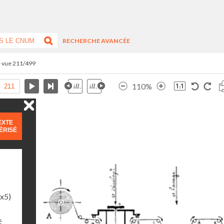
RECHERCHE AVANCÉE
- vue 211/499
110%
EXTE
ÉRISÉ
1x5)
É