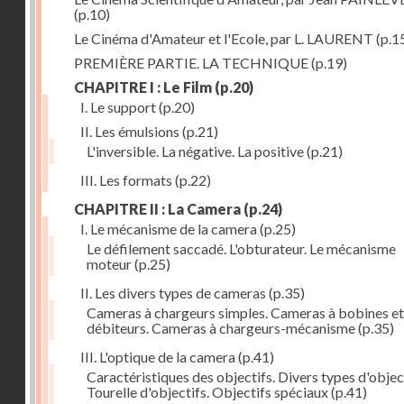
(p.10)
Le Cinéma d'Amateur et l'Ecole, par L. LAURENT
(p.1
PREMIÈRE PARTIE. LA TECHNIQUE
(p.19)
CHAPITRE I : Le Film
(p.20)
I. Le support
(p.20)
II. Les émulsions
(p.21)
L'inversible. La négative. La positive
(p.21)
III. Les formats
(p.22)
CHAPITRE II : La Camera
(p.24)
I. Le mécanisme de la camera
(p.25)
Le défilement saccadé. L'obturateur. Le mécanisme
moteur
(p.25)
II. Les divers types de cameras
(p.35)
Cameras à chargeurs simples. Cameras à bobines et
débiteurs. Cameras à chargeurs-mécanisme
(p.35)
III. L'optique de la camera
(p.41)
Caractéristiques des objectifs. Divers types d'object
Tourelle d'objectifs. Objectifs spéciaux
(p.41)