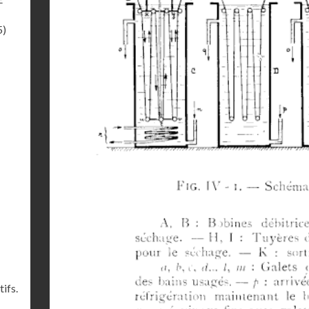
5)
ifs.