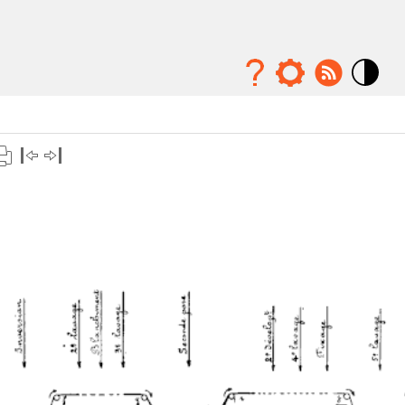
Mode
contraste
élévé