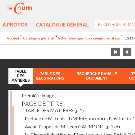
À PROPOS
CATALOGUE GÉNÉRAL
Accueil
Catalogue général
Acher, Georges - Le cinéma d'amateur
p.211 
TABLE
TABLE DES
RECHERCHE DANS LE
T
DES
ILLUSTRATIONS
DOCUMENT
OC
MATIÈRES
Première image
PAGE DE TITRE
TABLE DES MATIÈRES
(p.1)
Préface de M. Louis LUMIÈRE, membre d'Institut
(p.
Avant-Propos de M. Léon GAUMONT
(p.1x6)
Le Cinéma Scientifique d'Amateur, par Jean PAINLEV