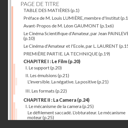
PAGE DE TITRE
TABLE DES MATIÈRES
(p.1)
Préface de M. Louis LUMIÈRE, membre d'Institut
(p.
Avant-Propos de M. Léon GAUMONT
(p.1x6)
Le Cinéma Scientifique d'Amateur, par Jean PAINLEV
(p.10)
Le Cinéma d'Amateur et l'Ecole, par L. LAURENT
(p.1
PREMIÈRE PARTIE. LA TECHNIQUE
(p.19)
CHAPITRE I : Le Film
(p.20)
I. Le support
(p.20)
II. Les émulsions
(p.21)
L'inversible. La négative. La positive
(p.21)
III. Les formats
(p.22)
CHAPITRE II : La Camera
(p.24)
I. Le mécanisme de la camera
(p.25)
Le défilement saccadé. L'obturateur. Le mécanisme
moteur
(p.25)
Droits réservés - CNAM
II. Les divers types de cameras
(p.35)