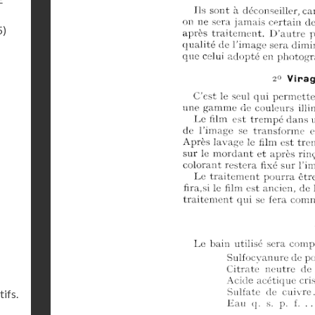
5)
ifs.