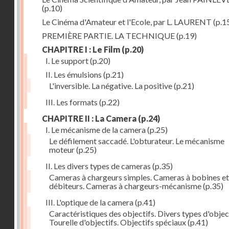
(p.10)
Le Cinéma d'Amateur et l'Ecole, par L. LAURENT
(p.1
PREMIÈRE PARTIE. LA TECHNIQUE
(p.19)
CHAPITRE I : Le Film
(p.20)
I. Le support
(p.20)
II. Les émulsions
(p.21)
L'inversible. La négative. La positive
(p.21)
III. Les formats
(p.22)
CHAPITRE II : La Camera
(p.24)
I. Le mécanisme de la camera
(p.25)
Le défilement saccadé. L'obturateur. Le mécanisme
moteur
(p.25)
II. Les divers types de cameras
(p.35)
Cameras à chargeurs simples. Cameras à bobines et
débiteurs. Cameras à chargeurs-mécanisme
(p.35)
III. L'optique de la camera
(p.41)
Caractéristiques des objectifs. Divers types d'object
Tourelle d'objectifs. Objectifs spéciaux
(p.41)