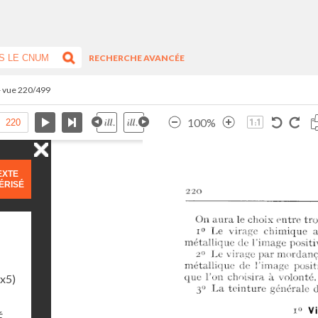
RECHERCHE AVANCÉE
- vue 220/499
100%
EXTE
ÉRISÉ
1x5)
É