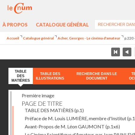
À PROPOS
CATALOGUE GÉNÉRAL
Accueil
Catalogue général
Acher, Georges - Le cinéma d'amateur
p.220 
TABLE
TABLE DES
RECHERCHE DANS LE
T
DES
ILLUSTRATIONS
DOCUMENT
OC
MATIÈRES
Première image
PAGE DE TITRE
TABLE DES MATIÈRES
(p.1)
Préface de M. Louis LUMIÈRE, membre d'Institut
(p.
Avant-Propos de M. Léon GAUMONT
(p.1x6)
Le Cinéma Scientifique d'Amateur, par Jean PAINLEV