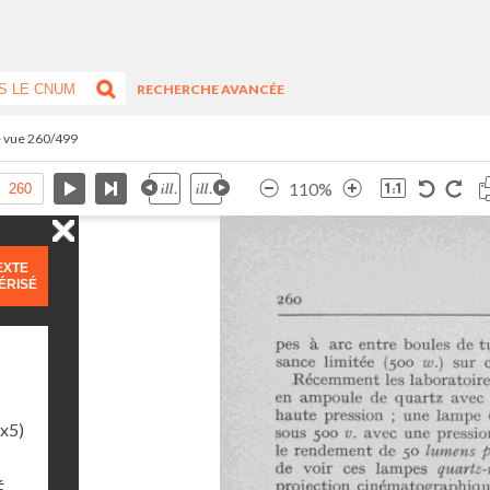
RECHERCHE AVANCÉE
- vue 260/499
110%
EXTE
ÉRISÉ
1x5)
É