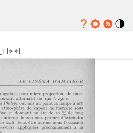
Mode
contraste
élévé