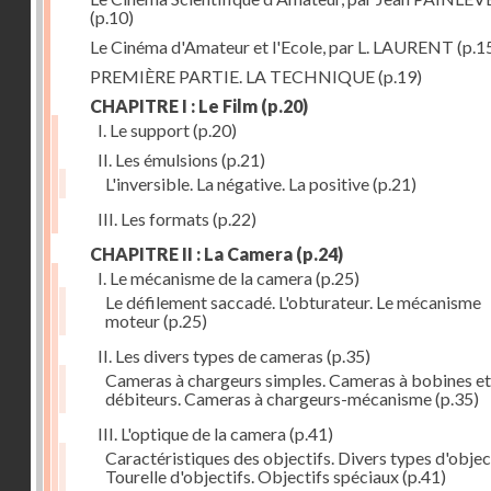
(p.10)
Le Cinéma d'Amateur et l'Ecole, par L. LAURENT
(p.1
PREMIÈRE PARTIE. LA TECHNIQUE
(p.19)
CHAPITRE I : Le Film
(p.20)
I. Le support
(p.20)
II. Les émulsions
(p.21)
L'inversible. La négative. La positive
(p.21)
III. Les formats
(p.22)
CHAPITRE II : La Camera
(p.24)
I. Le mécanisme de la camera
(p.25)
Le défilement saccadé. L'obturateur. Le mécanisme
moteur
(p.25)
II. Les divers types de cameras
(p.35)
Cameras à chargeurs simples. Cameras à bobines et
débiteurs. Cameras à chargeurs-mécanisme
(p.35)
III. L'optique de la camera
(p.41)
Caractéristiques des objectifs. Divers types d'object
Tourelle d'objectifs. Objectifs spéciaux
(p.41)