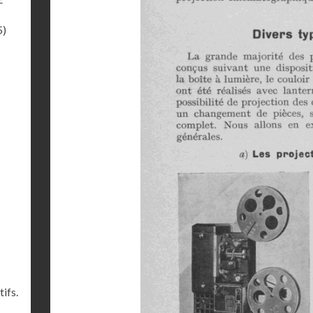
5)
ifs.