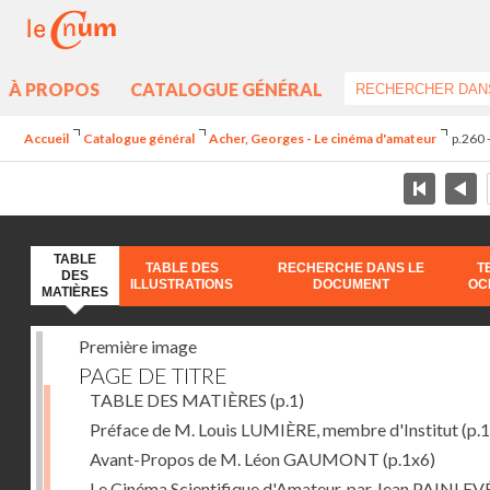
À PROPOS
CATALOGUE GÉNÉRAL
Accueil
Catalogue général
Acher, Georges - Le cinéma d'amateur
p.260 
TABLE
TABLE DES
RECHERCHE DANS LE
T
DES
ILLUSTRATIONS
DOCUMENT
OC
MATIÈRES
Première image
PAGE DE TITRE
TABLE DES MATIÈRES
(p.1)
Préface de M. Louis LUMIÈRE, membre d'Institut
(p.
Avant-Propos de M. Léon GAUMONT
(p.1x6)
Le Cinéma Scientifique d'Amateur, par Jean PAINLEV