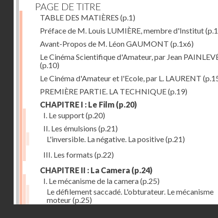
PAGE DE TITRE
TABLE DES MATIÈRES
(p.1)
Préface de M. Louis LUMIÈRE, membre d'Institut
(p.
Avant-Propos de M. Léon GAUMONT
(p.1x6)
Le Cinéma Scientifique d'Amateur, par Jean PAINLEV
(p.10)
Le Cinéma d'Amateur et l'Ecole, par L. LAURENT
(p.1
PREMIÈRE PARTIE. LA TECHNIQUE
(p.19)
CHAPITRE I : Le Film
(p.20)
I. Le support
(p.20)
II. Les émulsions
(p.21)
L'inversible. La négative. La positive
(p.21)
III. Les formats
(p.22)
CHAPITRE II : La Camera
(p.24)
I. Le mécanisme de la camera
(p.25)
Le défilement saccadé. L'obturateur. Le mécanisme
moteur
(p.25)
Droits réservés - CNAM
II. Les divers types de cameras
(p.35)