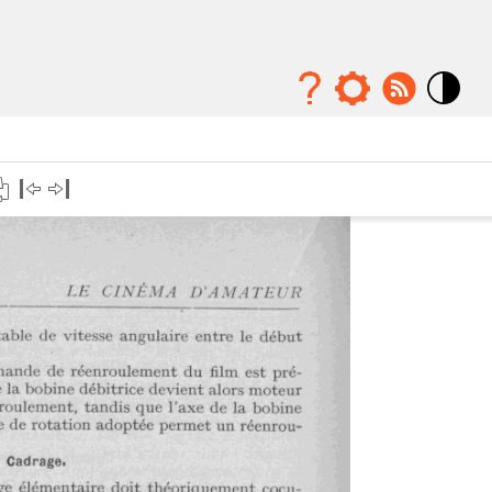
Mode
contraste
élévé