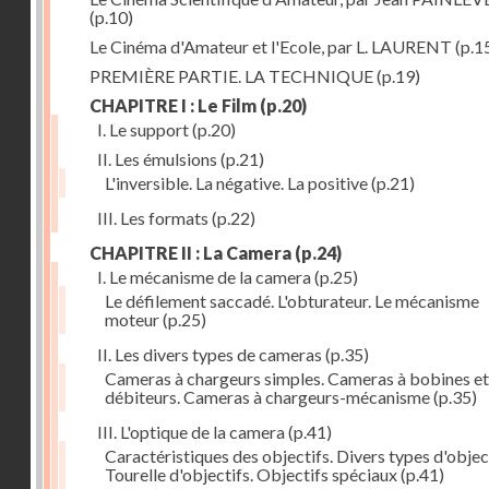
(p.10)
Le Cinéma d'Amateur et l'Ecole, par L. LAURENT
(p.1
PREMIÈRE PARTIE. LA TECHNIQUE
(p.19)
CHAPITRE I : Le Film
(p.20)
I. Le support
(p.20)
II. Les émulsions
(p.21)
L'inversible. La négative. La positive
(p.21)
III. Les formats
(p.22)
CHAPITRE II : La Camera
(p.24)
I. Le mécanisme de la camera
(p.25)
Le défilement saccadé. L'obturateur. Le mécanisme
moteur
(p.25)
II. Les divers types de cameras
(p.35)
Cameras à chargeurs simples. Cameras à bobines et
débiteurs. Cameras à chargeurs-mécanisme
(p.35)
III. L'optique de la camera
(p.41)
Caractéristiques des objectifs. Divers types d'object
Tourelle d'objectifs. Objectifs spéciaux
(p.41)