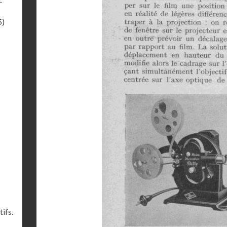
5)
ifs.