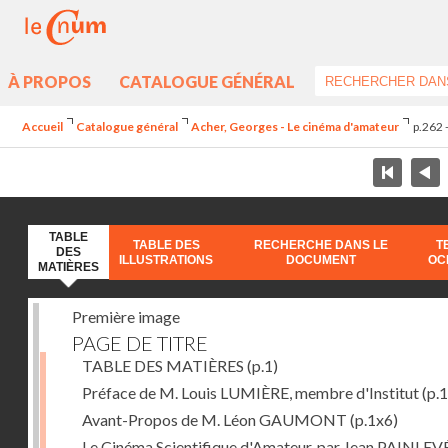
À PROPOS
CATALOGUE GÉNÉRAL
Accueil
Catalogue général
Acher, Georges - Le cinéma d'amateur
p.262 
TABLE
TABLE DES
RECHERCHE DANS LE
T
DES
ILLUSTRATIONS
DOCUMENT
OC
MATIÈRES
Première image
PAGE DE TITRE
TABLE DES MATIÈRES
(p.1)
Préface de M. Louis LUMIÈRE, membre d'Institut
(p.
Avant-Propos de M. Léon GAUMONT
(p.1x6)
Le Cinéma Scientifique d'Amateur, par Jean PAINLEV