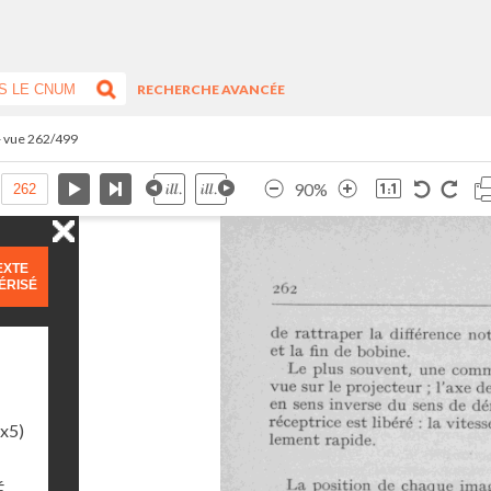
RECHERCHE AVANCÉE
- vue 262/499
90%
EXTE
ÉRISÉ
1x5)
É