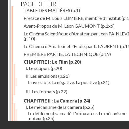
PAGE DE TITRE
TABLE DES MATIÈRES
(p.1)
Préface de M. Louis LUMIÈRE, membre d'Institut
(p.
Avant-Propos de M. Léon GAUMONT
(p.1x6)
Le Cinéma Scientifique d'Amateur, par Jean PAINLEV
(p.10)
Le Cinéma d'Amateur et l'Ecole, par L. LAURENT
(p.1
PREMIÈRE PARTIE. LA TECHNIQUE
(p.19)
CHAPITRE I : Le Film
(p.20)
I. Le support
(p.20)
II. Les émulsions
(p.21)
L'inversible. La négative. La positive
(p.21)
III. Les formats
(p.22)
CHAPITRE II : La Camera
(p.24)
I. Le mécanisme de la camera
(p.25)
Le défilement saccadé. L'obturateur. Le mécanisme
moteur
(p.25)
Droits réservés - CNAM
II. Les divers types de cameras
(p.35)