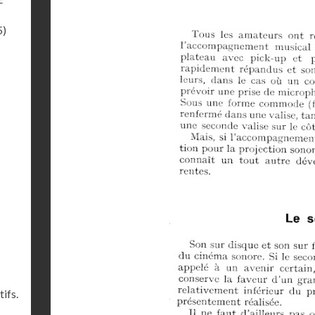
5)
ifs.