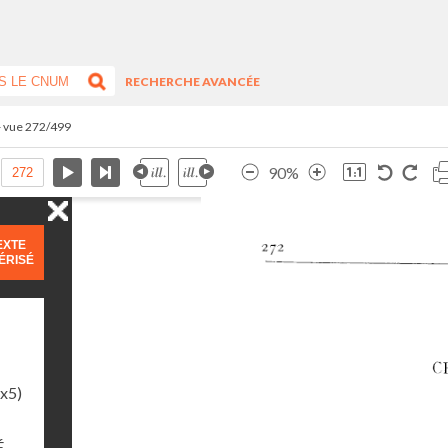
RECHERCHE AVANCÉE
- vue 272/499
90%
EXTE
ÉRISÉ
1x5)
É