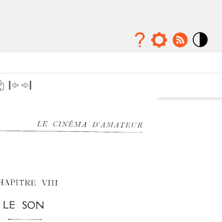
Mode
contraste
élévé