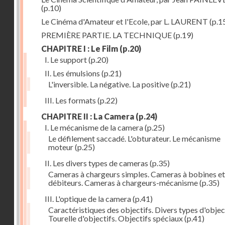
(p.10)
Le Cinéma d'Amateur et l'Ecole, par L. LAURENT
(p.1
PREMIÈRE PARTIE. LA TECHNIQUE
(p.19)
CHAPITRE I : Le Film
(p.20)
I. Le support
(p.20)
II. Les émulsions
(p.21)
L'inversible. La négative. La positive
(p.21)
III. Les formats
(p.22)
CHAPITRE II : La Camera
(p.24)
I. Le mécanisme de la camera
(p.25)
Le défilement saccadé. L'obturateur. Le mécanisme
moteur
(p.25)
II. Les divers types de cameras
(p.35)
Cameras à chargeurs simples. Cameras à bobines et
débiteurs. Cameras à chargeurs-mécanisme
(p.35)
III. L'optique de la camera
(p.41)
Caractéristiques des objectifs. Divers types d'object
Tourelle d'objectifs. Objectifs spéciaux
(p.41)