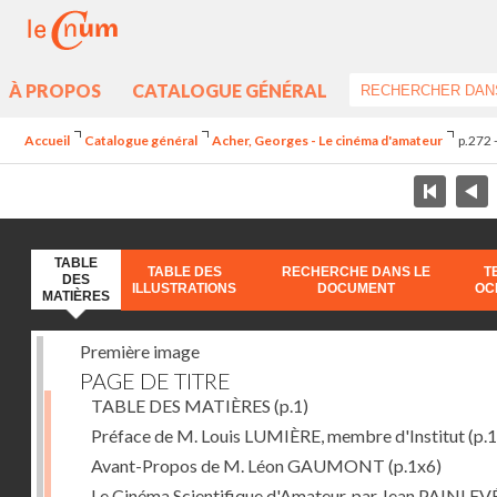
À PROPOS
CATALOGUE GÉNÉRAL
Accueil
Catalogue général
Acher, Georges - Le cinéma d'amateur
p.272 
TABLE
TABLE DES
RECHERCHE DANS LE
T
DES
ILLUSTRATIONS
DOCUMENT
OC
MATIÈRES
Première image
PAGE DE TITRE
TABLE DES MATIÈRES
(p.1)
Préface de M. Louis LUMIÈRE, membre d'Institut
(p.
Avant-Propos de M. Léon GAUMONT
(p.1x6)
Le Cinéma Scientifique d'Amateur, par Jean PAINLEV