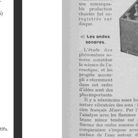
5)
ifs.