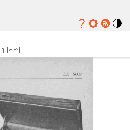
Mode
contraste
élévé