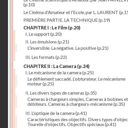
(p.10)
Le Cinéma d'Amateur et l'Ecole, par L. LAURENT
(p.1
PREMIÈRE PARTIE. LA TECHNIQUE
(p.19)
CHAPITRE I : Le Film
(p.20)
I. Le support
(p.20)
II. Les émulsions
(p.21)
L'inversible. La négative. La positive
(p.21)
III. Les formats
(p.22)
CHAPITRE II : La Camera
(p.24)
I. Le mécanisme de la camera
(p.25)
Le défilement saccadé. L'obturateur. Le mécanisme
moteur
(p.25)
II. Les divers types de cameras
(p.35)
Cameras à chargeurs simples. Cameras à bobines et
débiteurs. Cameras à chargeurs-mécanisme
(p.35)
III. L'optique de la camera
(p.41)
Caractéristiques des objectifs. Divers types d'object
Tourelle d'objectifs. Objectifs spéciaux
(p.41)