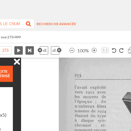
RECHERCHE AVANCÉE
- vue 273/499
100%
EXTE
ÉRISÉ
1x5)
É