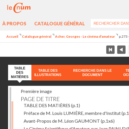
À PROPOS
CATALOGUE GÉNÉRAL
Accueil
Catalogue général
Acher, Georges - Le cinéma d'amateur
p.273 
TABLE
TABLE DES
RECHERCHE DANS LE
T
DES
ILLUSTRATIONS
DOCUMENT
OC
MATIÈRES
Première image
PAGE DE TITRE
TABLE DES MATIÈRES
(p.1)
Préface de M. Louis LUMIÈRE, membre d'Institut
(p.
Avant-Propos de M. Léon GAUMONT
(p.1x6)
Le Cinéma Scientifique d'Amateur, par Jean PAINLEV