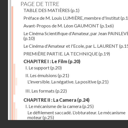
PAGE DE TITRE
TABLE DES MATIÈRES
(p.1)
Préface de M. Louis LUMIÈRE, membre d'Institut
(p.
Avant-Propos de M. Léon GAUMONT
(p.1x6)
Le Cinéma Scientifique d'Amateur, par Jean PAINLEV
(p.10)
Le Cinéma d'Amateur et l'Ecole, par L. LAURENT
(p.1
PREMIÈRE PARTIE. LA TECHNIQUE
(p.19)
CHAPITRE I : Le Film
(p.20)
I. Le support
(p.20)
II. Les émulsions
(p.21)
L'inversible. La négative. La positive
(p.21)
III. Les formats
(p.22)
CHAPITRE II : La Camera
(p.24)
I. Le mécanisme de la camera
(p.25)
Le défilement saccadé. L'obturateur. Le mécanisme
moteur
(p.25)
Droits réservés - CNAM
II. Les divers types de cameras
(p.35)