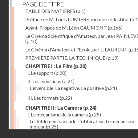
PAGE DE TITRE
TABLE DES MATIÈRES
(p.1)
Préface de M. Louis LUMIÈRE, membre d'Institut
(p.
Avant-Propos de M. Léon GAUMONT
(p.1x6)
Le Cinéma Scientifique d'Amateur, par Jean PAINLEV
(p.10)
Le Cinéma d'Amateur et l'Ecole, par L. LAURENT
(p.1
PREMIÈRE PARTIE. LA TECHNIQUE
(p.19)
CHAPITRE I : Le Film
(p.20)
I. Le support
(p.20)
II. Les émulsions
(p.21)
L'inversible. La négative. La positive
(p.21)
III. Les formats
(p.22)
CHAPITRE II : La Camera
(p.24)
I. Le mécanisme de la camera
(p.25)
Le défilement saccadé. L'obturateur. Le mécanisme
moteur
(p.25)
Droits réservés - CNAM
II. Les divers types de cameras
(p.35)