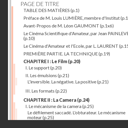
PAGE DE TITRE
TABLE DES MATIÈRES
(p.1)
Préface de M. Louis LUMIÈRE, membre d'Institut
(p.
Avant-Propos de M. Léon GAUMONT
(p.1x6)
Le Cinéma Scientifique d'Amateur, par Jean PAINLEV
(p.10)
Le Cinéma d'Amateur et l'Ecole, par L. LAURENT
(p.1
PREMIÈRE PARTIE. LA TECHNIQUE
(p.19)
CHAPITRE I : Le Film
(p.20)
I. Le support
(p.20)
II. Les émulsions
(p.21)
L'inversible. La négative. La positive
(p.21)
III. Les formats
(p.22)
CHAPITRE II : La Camera
(p.24)
I. Le mécanisme de la camera
(p.25)
Le défilement saccadé. L'obturateur. Le mécanisme
moteur
(p.25)
Droits réservés - CNAM
II. Les divers types de cameras
(p.35)