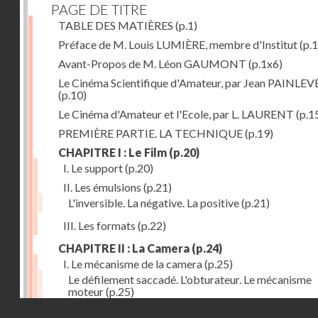
PAGE DE TITRE
TABLE DES MATIÈRES
(p.1)
Préface de M. Louis LUMIÈRE, membre d'Institut
(p.
Avant-Propos de M. Léon GAUMONT
(p.1x6)
Le Cinéma Scientifique d'Amateur, par Jean PAINLEV
(p.10)
Le Cinéma d'Amateur et l'Ecole, par L. LAURENT
(p.1
PREMIÈRE PARTIE. LA TECHNIQUE
(p.19)
CHAPITRE I : Le Film
(p.20)
I. Le support
(p.20)
II. Les émulsions
(p.21)
L'inversible. La négative. La positive
(p.21)
III. Les formats
(p.22)
CHAPITRE II : La Camera
(p.24)
I. Le mécanisme de la camera
(p.25)
Le défilement saccadé. L'obturateur. Le mécanisme
moteur
(p.25)
Droits réservés - CNAM
II. Les divers types de cameras
(p.35)