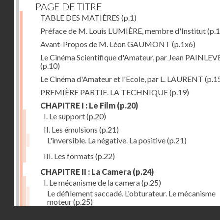
PAGE DE TITRE
TABLE DES MATIÈRES
(p.1)
Préface de M. Louis LUMIÈRE, membre d'Institut
(p.
Avant-Propos de M. Léon GAUMONT
(p.1x6)
Le Cinéma Scientifique d'Amateur, par Jean PAINLEV
(p.10)
Le Cinéma d'Amateur et l'Ecole, par L. LAURENT
(p.1
PREMIÈRE PARTIE. LA TECHNIQUE
(p.19)
CHAPITRE I : Le Film
(p.20)
I. Le support
(p.20)
II. Les émulsions
(p.21)
L'inversible. La négative. La positive
(p.21)
III. Les formats
(p.22)
CHAPITRE II : La Camera
(p.24)
I. Le mécanisme de la camera
(p.25)
Le défilement saccadé. L'obturateur. Le mécanisme
moteur
(p.25)
Droits réservés - CNAM
II. Les divers types de cameras
(p.35)