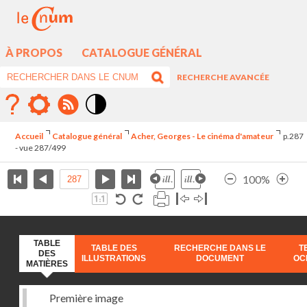
À PROPOS
CATALOGUE GÉNÉRAL
RECHERCHE AVANCÉE
Mode
contraste
Accueil
Catalogue général
Acher, Georges - Le cinéma d'amateur
p.287
élévé
- vue 287/499
100%
TABLE
TABLE DES
RECHERCHE DANS LE
T
DES
ILLUSTRATIONS
DOCUMENT
OC
MATIÈRES
Première image