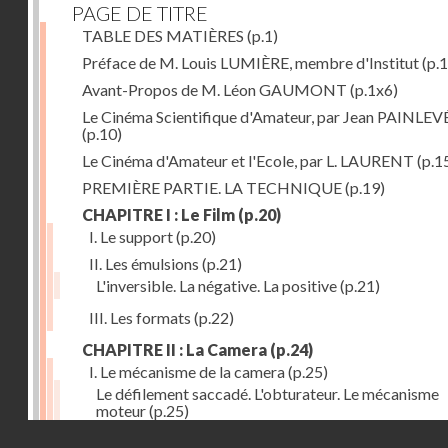
PAGE DE TITRE
TABLE DES MATIÈRES
(p.1)
Préface de M. Louis LUMIÈRE, membre d'Institut
(p.
Avant-Propos de M. Léon GAUMONT
(p.1x6)
Le Cinéma Scientifique d'Amateur, par Jean PAINLEV
(p.10)
Le Cinéma d'Amateur et l'Ecole, par L. LAURENT
(p.1
PREMIÈRE PARTIE. LA TECHNIQUE
(p.19)
CHAPITRE I : Le Film
(p.20)
I. Le support
(p.20)
II. Les émulsions
(p.21)
L'inversible. La négative. La positive
(p.21)
III. Les formats
(p.22)
CHAPITRE II : La Camera
(p.24)
I. Le mécanisme de la camera
(p.25)
Le défilement saccadé. L'obturateur. Le mécanisme
moteur
(p.25)
Droits réservés - CNAM
II. Les divers types de cameras
(p.35)