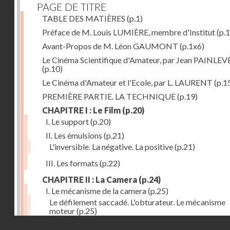
PAGE DE TITRE
TABLE DES MATIÈRES
(p.1)
Préface de M. Louis LUMIÈRE, membre d'Institut
(p.
Avant-Propos de M. Léon GAUMONT
(p.1x6)
Le Cinéma Scientifique d'Amateur, par Jean PAINLEV
(p.10)
Le Cinéma d'Amateur et l'Ecole, par L. LAURENT
(p.1
PREMIÈRE PARTIE. LA TECHNIQUE
(p.19)
CHAPITRE I : Le Film
(p.20)
I. Le support
(p.20)
II. Les émulsions
(p.21)
L'inversible. La négative. La positive
(p.21)
III. Les formats
(p.22)
CHAPITRE II : La Camera
(p.24)
I. Le mécanisme de la camera
(p.25)
Le défilement saccadé. L'obturateur. Le mécanisme
moteur
(p.25)
Droits réservés - CNAM
II. Les divers types de cameras
(p.35)