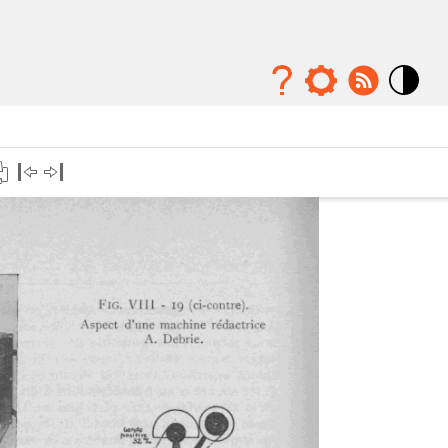
Mode
contraste
élévé