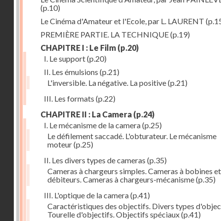
(p.10)
Le Cinéma d'Amateur et l'Ecole, par L. LAURENT
(p.1
PREMIÈRE PARTIE. LA TECHNIQUE
(p.19)
CHAPITRE I : Le Film
(p.20)
I. Le support
(p.20)
II. Les émulsions
(p.21)
L'inversible. La négative. La positive
(p.21)
III. Les formats
(p.22)
CHAPITRE II : La Camera
(p.24)
I. Le mécanisme de la camera
(p.25)
Le défilement saccadé. L'obturateur. Le mécanisme
moteur
(p.25)
II. Les divers types de cameras
(p.35)
Cameras à chargeurs simples. Cameras à bobines et
débiteurs. Cameras à chargeurs-mécanisme
(p.35)
III. L'optique de la camera
(p.41)
Caractéristiques des objectifs. Divers types d'object
Tourelle d'objectifs. Objectifs spéciaux
(p.41)