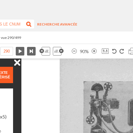
RECHERCHE AVANCÉE
- vue 290/499
90%
EXTE
ÉRISÉ
1x5)
É