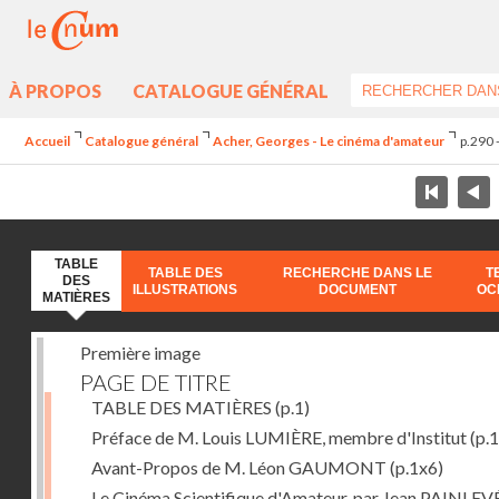
À PROPOS
CATALOGUE GÉNÉRAL
Accueil
Catalogue général
Acher, Georges - Le cinéma d'amateur
p.290 
TABLE
TABLE DES
RECHERCHE DANS LE
T
DES
ILLUSTRATIONS
DOCUMENT
OC
MATIÈRES
Première image
PAGE DE TITRE
TABLE DES MATIÈRES
(p.1)
Préface de M. Louis LUMIÈRE, membre d'Institut
(p.
Avant-Propos de M. Léon GAUMONT
(p.1x6)
Le Cinéma Scientifique d'Amateur, par Jean PAINLEV