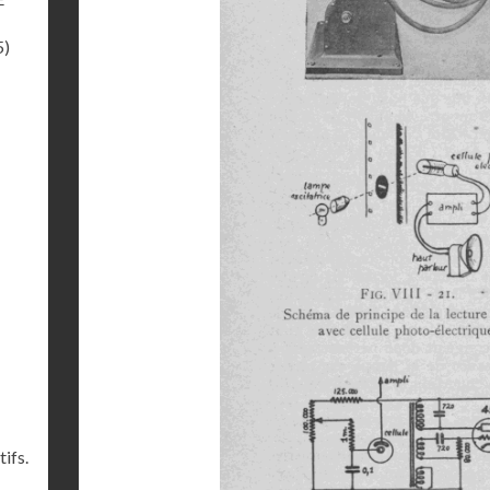
5)
ifs.