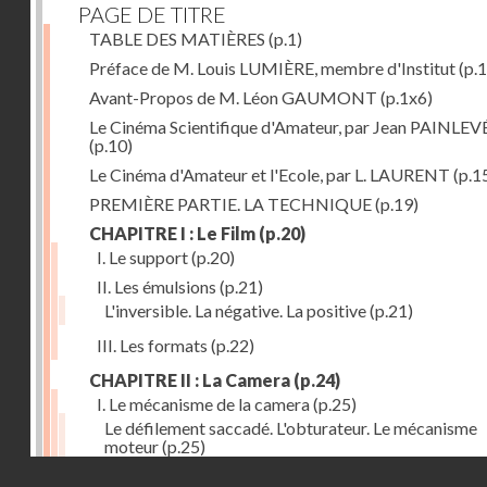
PAGE DE TITRE
TABLE DES MATIÈRES
(p.1)
Préface de M. Louis LUMIÈRE, membre d'Institut
(p.
Avant-Propos de M. Léon GAUMONT
(p.1x6)
Le Cinéma Scientifique d'Amateur, par Jean PAINLEV
(p.10)
Le Cinéma d'Amateur et l'Ecole, par L. LAURENT
(p.1
PREMIÈRE PARTIE. LA TECHNIQUE
(p.19)
CHAPITRE I : Le Film
(p.20)
I. Le support
(p.20)
II. Les émulsions
(p.21)
L'inversible. La négative. La positive
(p.21)
III. Les formats
(p.22)
CHAPITRE II : La Camera
(p.24)
I. Le mécanisme de la camera
(p.25)
Le défilement saccadé. L'obturateur. Le mécanisme
moteur
(p.25)
Droits réservés - CNAM
II. Les divers types de cameras
(p.35)