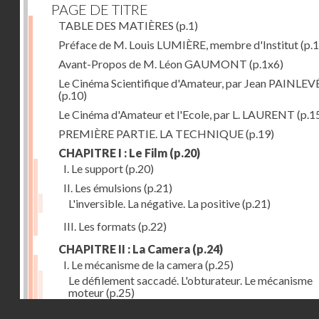
PAGE DE TITRE
TABLE DES MATIÈRES
(p.1)
Préface de M. Louis LUMIÈRE, membre d'Institut
(p.
Avant-Propos de M. Léon GAUMONT
(p.1x6)
Le Cinéma Scientifique d'Amateur, par Jean PAINLEV
(p.10)
Le Cinéma d'Amateur et l'Ecole, par L. LAURENT
(p.1
PREMIÈRE PARTIE. LA TECHNIQUE
(p.19)
CHAPITRE I : Le Film
(p.20)
I. Le support
(p.20)
II. Les émulsions
(p.21)
L'inversible. La négative. La positive
(p.21)
III. Les formats
(p.22)
CHAPITRE II : La Camera
(p.24)
I. Le mécanisme de la camera
(p.25)
Le défilement saccadé. L'obturateur. Le mécanisme
moteur
(p.25)
Droits réservés - CNAM
II. Les divers types de cameras
(p.35)