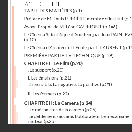
PAGE DE TITRE
TABLE DES MATIÈRES
(p.1)
Préface de M. Louis LUMIÈRE, membre d'Institut
(p.
Avant-Propos de M. Léon GAUMONT
(p.1x6)
Le Cinéma Scientifique d'Amateur, par Jean PAINLEV
(p.10)
Le Cinéma d'Amateur et l'Ecole, par L. LAURENT
(p.1
PREMIÈRE PARTIE. LA TECHNIQUE
(p.19)
CHAPITRE I : Le Film
(p.20)
I. Le support
(p.20)
II. Les émulsions
(p.21)
L'inversible. La négative. La positive
(p.21)
III. Les formats
(p.22)
CHAPITRE II : La Camera
(p.24)
I. Le mécanisme de la camera
(p.25)
Le défilement saccadé. L'obturateur. Le mécanisme
moteur
(p.25)
Droits réservés - CNAM
II. Les divers types de cameras
(p.35)