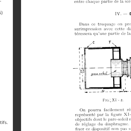
5)
ifs.