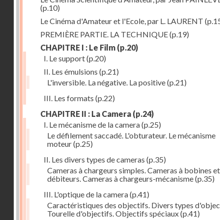
(p.10)
Le Cinéma d'Amateur et l'Ecole, par L. LAURENT
(p.1
PREMIÈRE PARTIE. LA TECHNIQUE
(p.19)
CHAPITRE I : Le Film
(p.20)
I. Le support
(p.20)
II. Les émulsions
(p.21)
L'inversible. La négative. La positive
(p.21)
III. Les formats
(p.22)
CHAPITRE II : La Camera
(p.24)
I. Le mécanisme de la camera
(p.25)
Le défilement saccadé. L'obturateur. Le mécanisme
moteur
(p.25)
II. Les divers types de cameras
(p.35)
Cameras à chargeurs simples. Cameras à bobines et
débiteurs. Cameras à chargeurs-mécanisme
(p.35)
III. L'optique de la camera
(p.41)
Caractéristiques des objectifs. Divers types d'object
Tourelle d'objectifs. Objectifs spéciaux
(p.41)