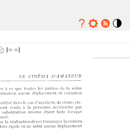
Mode
contraste
élévé