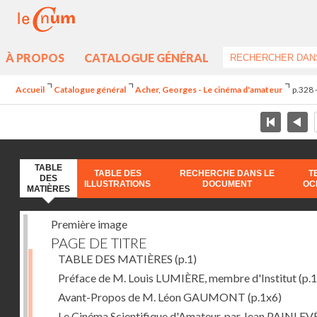
À PROPOS
CATALOGUE GÉNÉRAL
Accueil
Catalogue général
Acher, Georges - Le cinéma d'amateur
p.328 
TABLE
TABLE DES
RECHERCHE DANS LE
T
DES
ILLUSTRATIONS
DOCUMENT
OC
MATIÈRES
Première image
PAGE DE TITRE
TABLE DES MATIÈRES
(p.1)
Préface de M. Louis LUMIÈRE, membre d'Institut
(p.
Avant-Propos de M. Léon GAUMONT
(p.1x6)
Le Cinéma Scientifique d'Amateur, par Jean PAINLEV