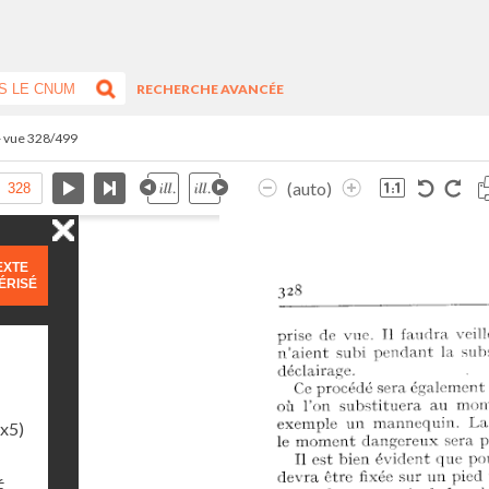
RECHERCHE AVANCÉE
- vue 328/499
(auto)
EXTE
ÉRISÉ
1x5)
É