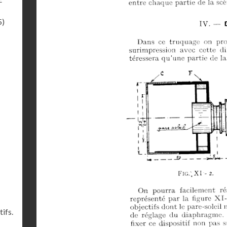
5)
ifs.