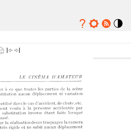
Mode
contraste
élévé