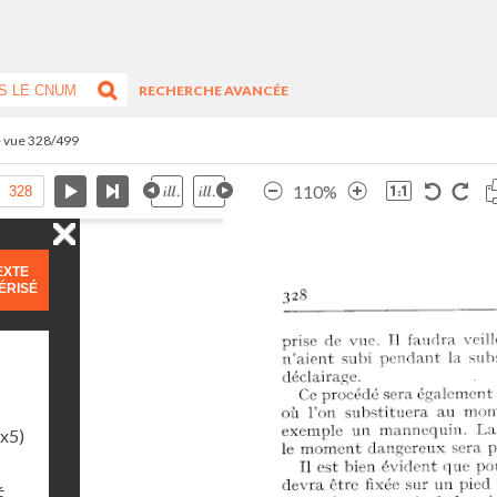
RECHERCHE AVANCÉE
- vue 328/499
110%
EXTE
ÉRISÉ
1x5)
É