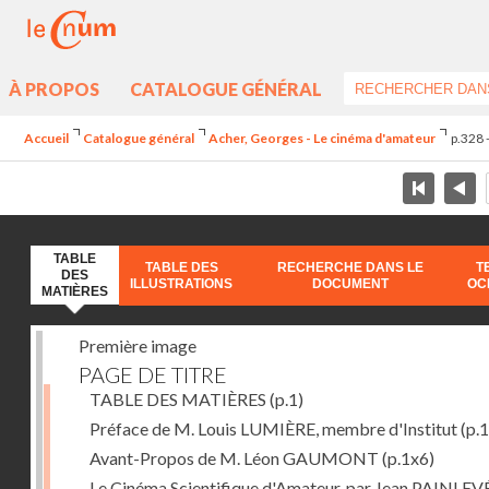
À PROPOS
CATALOGUE GÉNÉRAL
Accueil
Catalogue général
Acher, Georges - Le cinéma d'amateur
p.328 
TABLE
TABLE DES
RECHERCHE DANS LE
T
DES
ILLUSTRATIONS
DOCUMENT
OC
MATIÈRES
Première image
PAGE DE TITRE
TABLE DES MATIÈRES
(p.1)
Préface de M. Louis LUMIÈRE, membre d'Institut
(p.
Avant-Propos de M. Léon GAUMONT
(p.1x6)
Le Cinéma Scientifique d'Amateur, par Jean PAINLEV