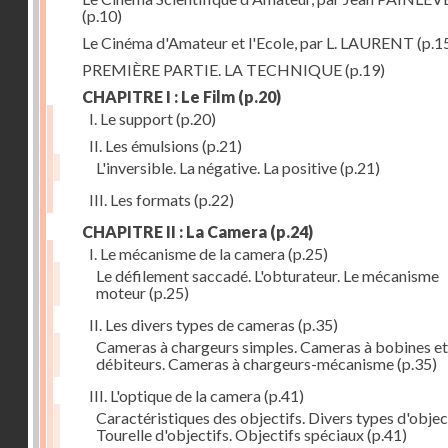
(p.10)
Le Cinéma d'Amateur et l'Ecole, par L. LAURENT
(p.1
PREMIÈRE PARTIE. LA TECHNIQUE
(p.19)
CHAPITRE I : Le Film
(p.20)
I. Le support
(p.20)
II. Les émulsions
(p.21)
L'inversible. La négative. La positive
(p.21)
III. Les formats
(p.22)
CHAPITRE II : La Camera
(p.24)
I. Le mécanisme de la camera
(p.25)
Le défilement saccadé. L'obturateur. Le mécanisme
moteur
(p.25)
II. Les divers types de cameras
(p.35)
Cameras à chargeurs simples. Cameras à bobines et
débiteurs. Cameras à chargeurs-mécanisme
(p.35)
III. L'optique de la camera
(p.41)
Caractéristiques des objectifs. Divers types d'object
Tourelle d'objectifs. Objectifs spéciaux
(p.41)