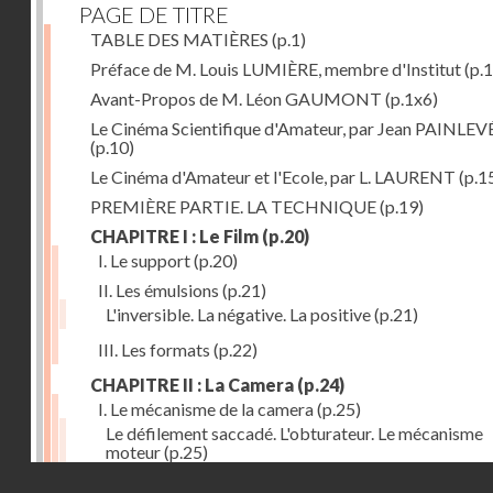
PAGE DE TITRE
TABLE DES MATIÈRES
(p.1)
Préface de M. Louis LUMIÈRE, membre d'Institut
(p.
Avant-Propos de M. Léon GAUMONT
(p.1x6)
Le Cinéma Scientifique d'Amateur, par Jean PAINLEV
(p.10)
Le Cinéma d'Amateur et l'Ecole, par L. LAURENT
(p.1
PREMIÈRE PARTIE. LA TECHNIQUE
(p.19)
CHAPITRE I : Le Film
(p.20)
I. Le support
(p.20)
II. Les émulsions
(p.21)
L'inversible. La négative. La positive
(p.21)
III. Les formats
(p.22)
CHAPITRE II : La Camera
(p.24)
I. Le mécanisme de la camera
(p.25)
Le défilement saccadé. L'obturateur. Le mécanisme
moteur
(p.25)
Droits réservés - CNAM
II. Les divers types de cameras
(p.35)