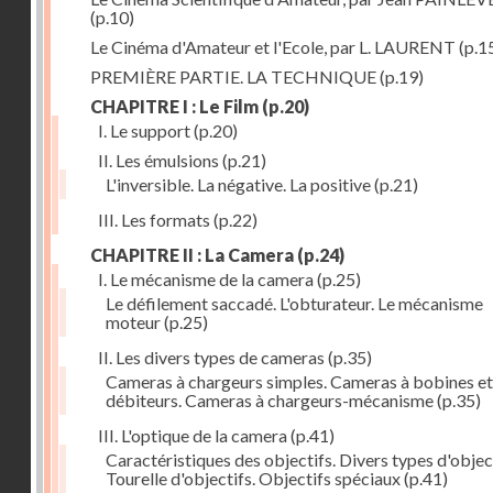
(p.10)
Le Cinéma d'Amateur et l'Ecole, par L. LAURENT
(p.1
PREMIÈRE PARTIE. LA TECHNIQUE
(p.19)
CHAPITRE I : Le Film
(p.20)
I. Le support
(p.20)
II. Les émulsions
(p.21)
L'inversible. La négative. La positive
(p.21)
III. Les formats
(p.22)
CHAPITRE II : La Camera
(p.24)
I. Le mécanisme de la camera
(p.25)
Le défilement saccadé. L'obturateur. Le mécanisme
moteur
(p.25)
II. Les divers types de cameras
(p.35)
Cameras à chargeurs simples. Cameras à bobines et
débiteurs. Cameras à chargeurs-mécanisme
(p.35)
III. L'optique de la camera
(p.41)
Caractéristiques des objectifs. Divers types d'object
Tourelle d'objectifs. Objectifs spéciaux
(p.41)