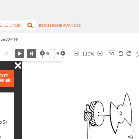
RECHERCHE AVANCÉE
 vue 33/499
110%
EXTE
ÉRISÉ
1x5)
É