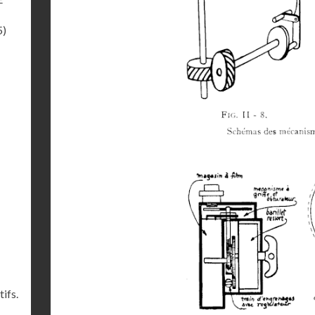
5)
ifs.