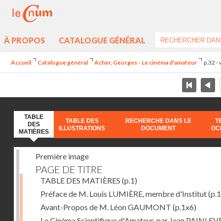
À PROPOS
CATALOGUE GÉNÉRAL
Accueil
Catalogue général
Acher, Georges - Le cinéma d'amateur
p.32 -
TABLE
TABLE DES
RECHERCHE DANS LE
T
DES
ILLUSTRATIONS
DOCUMENT
OC
MATIÈRES
Première image
PAGE DE TITRE
TABLE DES MATIÈRES
(p.1)
Préface de M. Louis LUMIÈRE, membre d'Institut
(p.
Avant-Propos de M. Léon GAUMONT
(p.1x6)
Le Cinéma Scientifique d'Amateur, par Jean PAINLEV