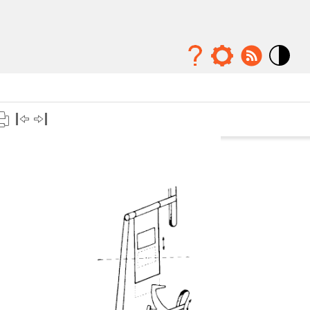
Mode
contraste
élévé