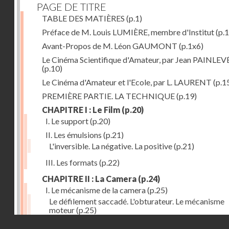
PAGE DE TITRE
TABLE DES MATIÈRES
(p.1)
Préface de M. Louis LUMIÈRE, membre d'Institut
(p.
Avant-Propos de M. Léon GAUMONT
(p.1x6)
Le Cinéma Scientifique d'Amateur, par Jean PAINLEV
(p.10)
Le Cinéma d'Amateur et l'Ecole, par L. LAURENT
(p.1
PREMIÈRE PARTIE. LA TECHNIQUE
(p.19)
CHAPITRE I : Le Film
(p.20)
I. Le support
(p.20)
II. Les émulsions
(p.21)
L'inversible. La négative. La positive
(p.21)
III. Les formats
(p.22)
CHAPITRE II : La Camera
(p.24)
I. Le mécanisme de la camera
(p.25)
Le défilement saccadé. L'obturateur. Le mécanisme
moteur
(p.25)
Droits réservés - CNAM
II. Les divers types de cameras
(p.35)