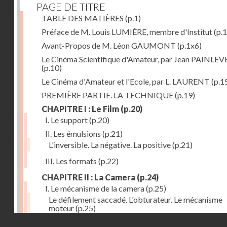
PAGE DE TITRE
TABLE DES MATIÈRES
(p.1)
Préface de M. Louis LUMIÈRE, membre d'Institut
(p.
Avant-Propos de M. Léon GAUMONT
(p.1x6)
Le Cinéma Scientifique d'Amateur, par Jean PAINLEV
(p.10)
Le Cinéma d'Amateur et l'Ecole, par L. LAURENT
(p.1
PREMIÈRE PARTIE. LA TECHNIQUE
(p.19)
CHAPITRE I : Le Film
(p.20)
I. Le support
(p.20)
II. Les émulsions
(p.21)
L'inversible. La négative. La positive
(p.21)
III. Les formats
(p.22)
CHAPITRE II : La Camera
(p.24)
I. Le mécanisme de la camera
(p.25)
Le défilement saccadé. L'obturateur. Le mécanisme
moteur
(p.25)
Droits réservés - CNAM
II. Les divers types de cameras
(p.35)