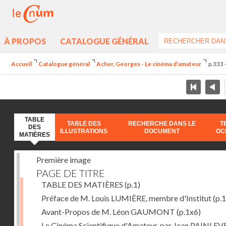
À PROPOS
CATALOGUE GÉNÉRAL
Accueil
Catalogue général
Acher, Georges - Le cinéma d'amateur
p.333 
TABLE
TABLE DES
RECHERCHE DANS LE
T
DES
ILLUSTRATIONS
DOCUMENT
OC
MATIÈRES
Première image
PAGE DE TITRE
TABLE DES MATIÈRES
(p.1)
Préface de M. Louis LUMIÈRE, membre d'Institut
(p.
Avant-Propos de M. Léon GAUMONT
(p.1x6)
Le Cinéma Scientifique d'Amateur, par Jean PAINLEV