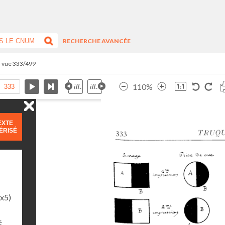
RECHERCHE AVANCÉE
- vue 333/499
110%
EXTE
ÉRISÉ
1x5)
É