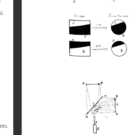
5)
ifs.