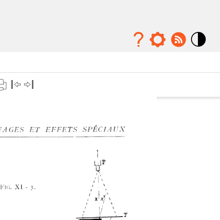
Mode
contraste
élévé