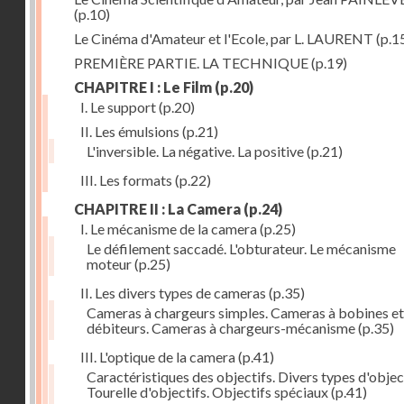
(p.10)
Le Cinéma d'Amateur et l'Ecole, par L. LAURENT
(p.1
PREMIÈRE PARTIE. LA TECHNIQUE
(p.19)
CHAPITRE I : Le Film
(p.20)
I. Le support
(p.20)
II. Les émulsions
(p.21)
L'inversible. La négative. La positive
(p.21)
III. Les formats
(p.22)
CHAPITRE II : La Camera
(p.24)
I. Le mécanisme de la camera
(p.25)
Le défilement saccadé. L'obturateur. Le mécanisme
moteur
(p.25)
II. Les divers types de cameras
(p.35)
Cameras à chargeurs simples. Cameras à bobines et
débiteurs. Cameras à chargeurs-mécanisme
(p.35)
III. L'optique de la camera
(p.41)
Caractéristiques des objectifs. Divers types d'object
Tourelle d'objectifs. Objectifs spéciaux
(p.41)