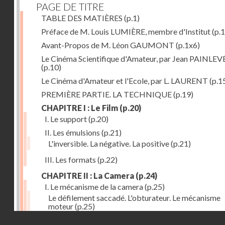
PAGE DE TITRE
TABLE DES MATIÈRES
(p.1)
Préface de M. Louis LUMIÈRE, membre d'Institut
(p.
Avant-Propos de M. Léon GAUMONT
(p.1x6)
Le Cinéma Scientifique d'Amateur, par Jean PAINLEV
(p.10)
Le Cinéma d'Amateur et l'Ecole, par L. LAURENT
(p.1
PREMIÈRE PARTIE. LA TECHNIQUE
(p.19)
CHAPITRE I : Le Film
(p.20)
I. Le support
(p.20)
II. Les émulsions
(p.21)
L'inversible. La négative. La positive
(p.21)
III. Les formats
(p.22)
CHAPITRE II : La Camera
(p.24)
I. Le mécanisme de la camera
(p.25)
Le défilement saccadé. L'obturateur. Le mécanisme
moteur
(p.25)
Droits réservés - CNAM
II. Les divers types de cameras
(p.35)