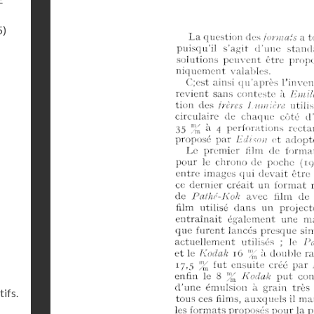
5)
ifs.