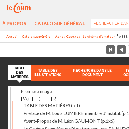
À PROPOS
CATALOGUE GÉNÉRAL
Accueil
Catalogue général
Acher, Georges - Le cinéma d'amateur
p.338 
TABLE
TABLE DES
RECHERCHE DANS LE
T
DES
ILLUSTRATIONS
DOCUMENT
OC
MATIÈRES
Première image
PAGE DE TITRE
TABLE DES MATIÈRES
(p.1)
Préface de M. Louis LUMIÈRE, membre d'Institut
(p.
Avant-Propos de M. Léon GAUMONT
(p.1x6)
Le Cinéma Scientifique d'Amateur, par Jean PAINLEV