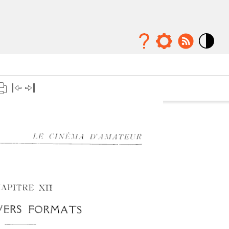
Mode
contraste
élévé