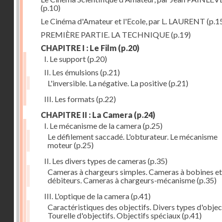
(p.10)
Le Cinéma d'Amateur et l'Ecole, par L. LAURENT
(p.1
PREMIÈRE PARTIE. LA TECHNIQUE
(p.19)
CHAPITRE I : Le Film
(p.20)
I. Le support
(p.20)
II. Les émulsions
(p.21)
L'inversible. La négative. La positive
(p.21)
III. Les formats
(p.22)
CHAPITRE II : La Camera
(p.24)
I. Le mécanisme de la camera
(p.25)
Le défilement saccadé. L'obturateur. Le mécanisme
moteur
(p.25)
II. Les divers types de cameras
(p.35)
Cameras à chargeurs simples. Cameras à bobines et
débiteurs. Cameras à chargeurs-mécanisme
(p.35)
III. L'optique de la camera
(p.41)
Caractéristiques des objectifs. Divers types d'object
Tourelle d'objectifs. Objectifs spéciaux
(p.41)