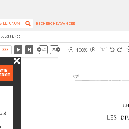
RECHERCHE AVANCÉE
- vue 338/499
100%
EXTE
ÉRISÉ
1x5)
É