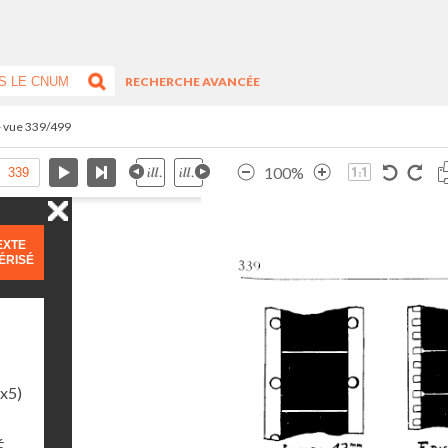
RECHERCHE AVANCÉE
- vue 339/499
100%
EXTE
ÉRISÉ
1x5)
É