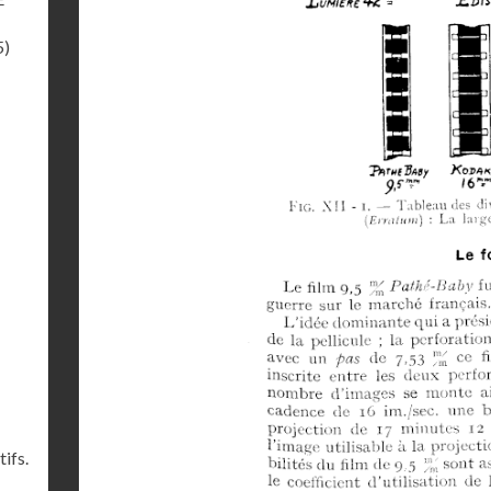
5)
ifs.