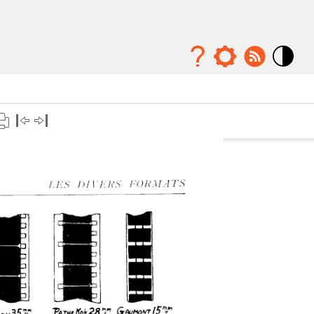
Mode
contraste
élévé