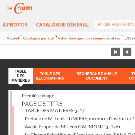
À PROPOS
CATALOGUE GÉNÉRAL
Accueil
Catalogue général
Acher, Georges - Le cinéma d'amateur
p.339 
TABLE
TABLE DES
RECHERCHE DANS LE
T
DES
ILLUSTRATIONS
DOCUMENT
OC
MATIÈRES
Première image
PAGE DE TITRE
TABLE DES MATIÈRES
(p.1)
Préface de M. Louis LUMIÈRE, membre d'Institut
(p.
Avant-Propos de M. Léon GAUMONT
(p.1x6)
Le Cinéma Scientifique d'Amateur, par Jean PAINLEV