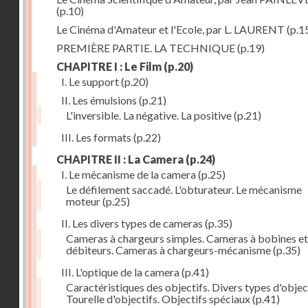
(p.10)
Le Cinéma d'Amateur et l'Ecole, par L. LAURENT
(p.1
PREMIÈRE PARTIE. LA TECHNIQUE
(p.19)
CHAPITRE I : Le Film
(p.20)
I. Le support
(p.20)
II. Les émulsions
(p.21)
L'inversible. La négative. La positive
(p.21)
III. Les formats
(p.22)
CHAPITRE II : La Camera
(p.24)
I. Le mécanisme de la camera
(p.25)
Le défilement saccadé. L'obturateur. Le mécanisme
moteur
(p.25)
II. Les divers types de cameras
(p.35)
Cameras à chargeurs simples. Cameras à bobines et
débiteurs. Cameras à chargeurs-mécanisme
(p.35)
III. L'optique de la camera
(p.41)
Caractéristiques des objectifs. Divers types d'object
Tourelle d'objectifs. Objectifs spéciaux
(p.41)