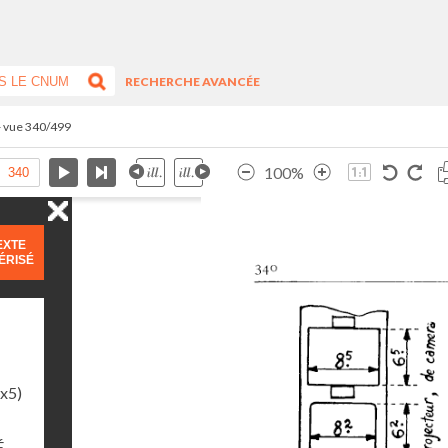
RECHERCHE AVANCÉE
- vue 340/499
100%
EXTE
ÉRISÉ
1x5)
É