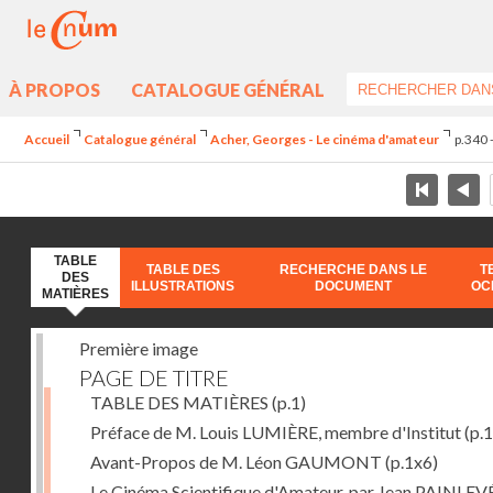
À PROPOS
CATALOGUE GÉNÉRAL
Accueil
Catalogue général
Acher, Georges - Le cinéma d'amateur
p.340 
TABLE
TABLE DES
RECHERCHE DANS LE
T
DES
ILLUSTRATIONS
DOCUMENT
OC
MATIÈRES
Première image
PAGE DE TITRE
TABLE DES MATIÈRES
(p.1)
Préface de M. Louis LUMIÈRE, membre d'Institut
(p.
Avant-Propos de M. Léon GAUMONT
(p.1x6)
Le Cinéma Scientifique d'Amateur, par Jean PAINLEV