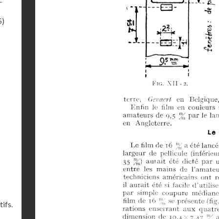
5)
ifs.