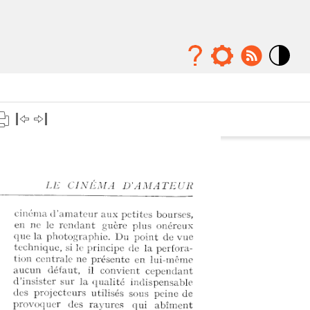
Mode
contraste
élévé