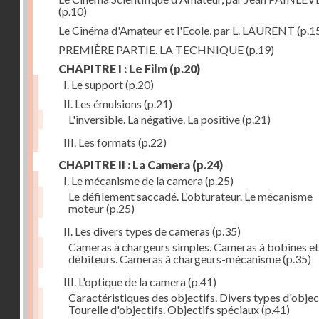
(p.10)
Le Cinéma d'Amateur et l'Ecole, par L. LAURENT
(p.1
PREMIÈRE PARTIE. LA TECHNIQUE
(p.19)
CHAPITRE I : Le Film
(p.20)
I. Le support
(p.20)
II. Les émulsions
(p.21)
L'inversible. La négative. La positive
(p.21)
III. Les formats
(p.22)
CHAPITRE II : La Camera
(p.24)
I. Le mécanisme de la camera
(p.25)
Le défilement saccadé. L'obturateur. Le mécanisme
moteur
(p.25)
II. Les divers types de cameras
(p.35)
Cameras à chargeurs simples. Cameras à bobines et
débiteurs. Cameras à chargeurs-mécanisme
(p.35)
III. L'optique de la camera
(p.41)
Caractéristiques des objectifs. Divers types d'object
Tourelle d'objectifs. Objectifs spéciaux
(p.41)