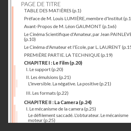
PAGE DE TITRE
TABLE DES MATIÈRES
(p.1)
Préface de M. Louis LUMIÈRE, membre d'Institut
(p.
Avant-Propos de M. Léon GAUMONT
(p.1x6)
Le Cinéma Scientifique d'Amateur, par Jean PAINLEV
(p.10)
Le Cinéma d'Amateur et l'Ecole, par L. LAURENT
(p.1
PREMIÈRE PARTIE. LA TECHNIQUE
(p.19)
CHAPITRE I : Le Film
(p.20)
I. Le support
(p.20)
II. Les émulsions
(p.21)
L'inversible. La négative. La positive
(p.21)
III. Les formats
(p.22)
CHAPITRE II : La Camera
(p.24)
I. Le mécanisme de la camera
(p.25)
Le défilement saccadé. L'obturateur. Le mécanisme
moteur
(p.25)
Droits réservés - CNAM
II. Les divers types de cameras
(p.35)