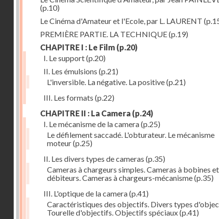
(p.10)
Le Cinéma d'Amateur et l'Ecole, par L. LAURENT
(p.1
PREMIÈRE PARTIE. LA TECHNIQUE
(p.19)
CHAPITRE I : Le Film
(p.20)
I. Le support
(p.20)
II. Les émulsions
(p.21)
L'inversible. La négative. La positive
(p.21)
III. Les formats
(p.22)
CHAPITRE II : La Camera
(p.24)
I. Le mécanisme de la camera
(p.25)
Le défilement saccadé. L'obturateur. Le mécanisme
moteur
(p.25)
II. Les divers types de cameras
(p.35)
Cameras à chargeurs simples. Cameras à bobines et
débiteurs. Cameras à chargeurs-mécanisme
(p.35)
III. L'optique de la camera
(p.41)
Caractéristiques des objectifs. Divers types d'object
Tourelle d'objectifs. Objectifs spéciaux
(p.41)