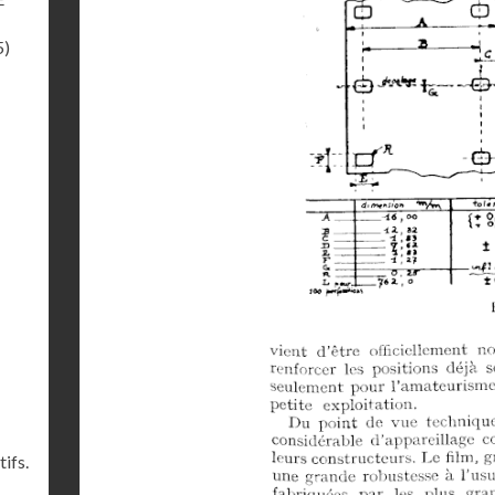
5)
ifs.