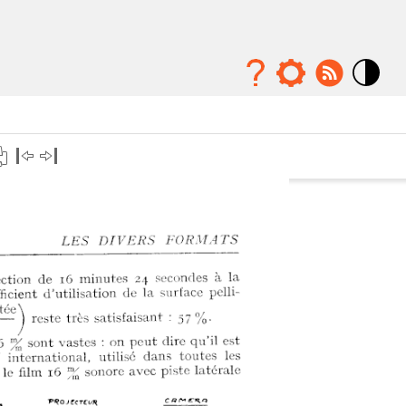
Mode
contraste
élévé