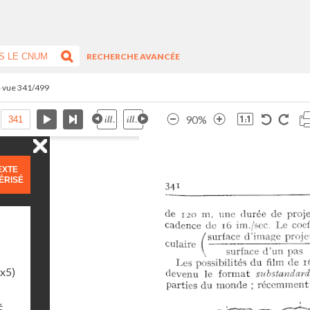
RECHERCHE AVANCÉE
- vue 341/499
90%
EXTE
ÉRISÉ
1x5)
É