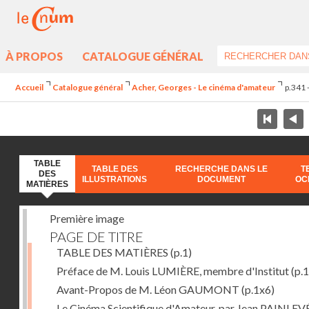
À PROPOS
CATALOGUE GÉNÉRAL
Accueil
Catalogue général
Acher, Georges - Le cinéma d'amateur
p.341 
TABLE
TABLE DES
RECHERCHE DANS LE
T
DES
ILLUSTRATIONS
DOCUMENT
OC
MATIÈRES
Première image
PAGE DE TITRE
TABLE DES MATIÈRES
(p.1)
Préface de M. Louis LUMIÈRE, membre d'Institut
(p.
Avant-Propos de M. Léon GAUMONT
(p.1x6)
Le Cinéma Scientifique d'Amateur, par Jean PAINLEV