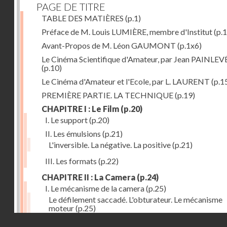
PAGE DE TITRE
TABLE DES MATIÈRES
(p.1)
Préface de M. Louis LUMIÈRE, membre d'Institut
(p.
Avant-Propos de M. Léon GAUMONT
(p.1x6)
Le Cinéma Scientifique d'Amateur, par Jean PAINLEV
(p.10)
Le Cinéma d'Amateur et l'Ecole, par L. LAURENT
(p.1
PREMIÈRE PARTIE. LA TECHNIQUE
(p.19)
CHAPITRE I : Le Film
(p.20)
I. Le support
(p.20)
II. Les émulsions
(p.21)
L'inversible. La négative. La positive
(p.21)
III. Les formats
(p.22)
CHAPITRE II : La Camera
(p.24)
I. Le mécanisme de la camera
(p.25)
Le défilement saccadé. L'obturateur. Le mécanisme
moteur
(p.25)
Droits réservés - CNAM
II. Les divers types de cameras
(p.35)