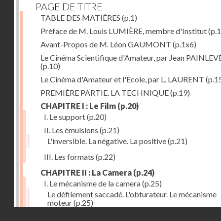
PAGE DE TITRE
TABLE DES MATIÈRES
(p.1)
Préface de M. Louis LUMIÈRE, membre d'Institut
(p.
Avant-Propos de M. Léon GAUMONT
(p.1x6)
Le Cinéma Scientifique d'Amateur, par Jean PAINLEV
(p.10)
Le Cinéma d'Amateur et l'Ecole, par L. LAURENT
(p.1
PREMIÈRE PARTIE. LA TECHNIQUE
(p.19)
CHAPITRE I : Le Film
(p.20)
I. Le support
(p.20)
II. Les émulsions
(p.21)
L'inversible. La négative. La positive
(p.21)
III. Les formats
(p.22)
CHAPITRE II : La Camera
(p.24)
I. Le mécanisme de la camera
(p.25)
Le défilement saccadé. L'obturateur. Le mécanisme
moteur
(p.25)
Droits réservés - CNAM
II. Les divers types de cameras
(p.35)