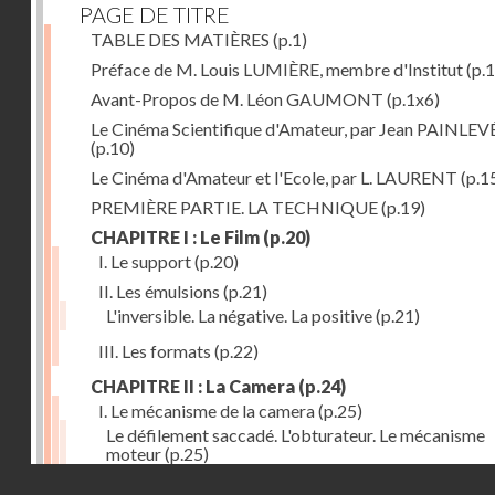
PAGE DE TITRE
TABLE DES MATIÈRES
(p.1)
Préface de M. Louis LUMIÈRE, membre d'Institut
(p.
Avant-Propos de M. Léon GAUMONT
(p.1x6)
Le Cinéma Scientifique d'Amateur, par Jean PAINLEV
(p.10)
Le Cinéma d'Amateur et l'Ecole, par L. LAURENT
(p.1
PREMIÈRE PARTIE. LA TECHNIQUE
(p.19)
CHAPITRE I : Le Film
(p.20)
I. Le support
(p.20)
II. Les émulsions
(p.21)
L'inversible. La négative. La positive
(p.21)
III. Les formats
(p.22)
CHAPITRE II : La Camera
(p.24)
I. Le mécanisme de la camera
(p.25)
Le défilement saccadé. L'obturateur. Le mécanisme
moteur
(p.25)
Droits réservés - CNAM
II. Les divers types de cameras
(p.35)