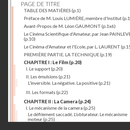
PAGE DE TITRE
TABLE DES MATIÈRES
(p.1)
Préface de M. Louis LUMIÈRE, membre d'Institut
(p.
Avant-Propos de M. Léon GAUMONT
(p.1x6)
Le Cinéma Scientifique d'Amateur, par Jean PAINLEV
(p.10)
Le Cinéma d'Amateur et l'Ecole, par L. LAURENT
(p.1
PREMIÈRE PARTIE. LA TECHNIQUE
(p.19)
CHAPITRE I : Le Film
(p.20)
I. Le support
(p.20)
II. Les émulsions
(p.21)
L'inversible. La négative. La positive
(p.21)
III. Les formats
(p.22)
CHAPITRE II : La Camera
(p.24)
I. Le mécanisme de la camera
(p.25)
Le défilement saccadé. L'obturateur. Le mécanisme
moteur
(p.25)
Droits réservés - CNAM
II. Les divers types de cameras
(p.35)