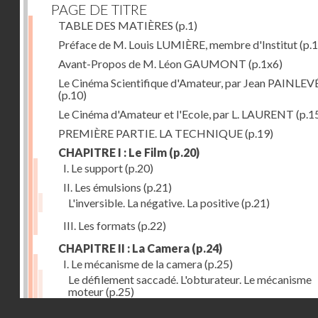
PAGE DE TITRE
TABLE DES MATIÈRES
(p.1)
Préface de M. Louis LUMIÈRE, membre d'Institut
(p.
Avant-Propos de M. Léon GAUMONT
(p.1x6)
Le Cinéma Scientifique d'Amateur, par Jean PAINLEV
(p.10)
Le Cinéma d'Amateur et l'Ecole, par L. LAURENT
(p.1
PREMIÈRE PARTIE. LA TECHNIQUE
(p.19)
CHAPITRE I : Le Film
(p.20)
I. Le support
(p.20)
II. Les émulsions
(p.21)
L'inversible. La négative. La positive
(p.21)
III. Les formats
(p.22)
CHAPITRE II : La Camera
(p.24)
I. Le mécanisme de la camera
(p.25)
Le défilement saccadé. L'obturateur. Le mécanisme
moteur
(p.25)
Droits réservés - CNAM
II. Les divers types de cameras
(p.35)