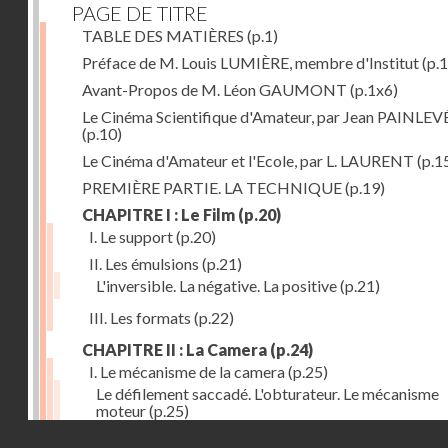
PAGE DE TITRE
TABLE DES MATIÈRES
(p.1)
Préface de M. Louis LUMIÈRE, membre d'Institut
(p.
Avant-Propos de M. Léon GAUMONT
(p.1x6)
Le Cinéma Scientifique d'Amateur, par Jean PAINLEV
(p.10)
Le Cinéma d'Amateur et l'Ecole, par L. LAURENT
(p.1
PREMIÈRE PARTIE. LA TECHNIQUE
(p.19)
CHAPITRE I : Le Film
(p.20)
I. Le support
(p.20)
II. Les émulsions
(p.21)
L'inversible. La négative. La positive
(p.21)
III. Les formats
(p.22)
CHAPITRE II : La Camera
(p.24)
I. Le mécanisme de la camera
(p.25)
Le défilement saccadé. L'obturateur. Le mécanisme
moteur
(p.25)
Droits réservés - CNAM
II. Les divers types de cameras
(p.35)