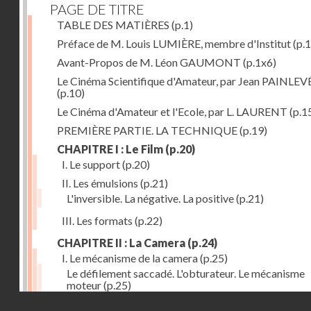
PAGE DE TITRE
TABLE DES MATIÈRES
(p.1)
Préface de M. Louis LUMIÈRE, membre d'Institut
(p.
Avant-Propos de M. Léon GAUMONT
(p.1x6)
Le Cinéma Scientifique d'Amateur, par Jean PAINLEV
(p.10)
Le Cinéma d'Amateur et l'Ecole, par L. LAURENT
(p.1
PREMIÈRE PARTIE. LA TECHNIQUE
(p.19)
CHAPITRE I : Le Film
(p.20)
I. Le support
(p.20)
II. Les émulsions
(p.21)
L'inversible. La négative. La positive
(p.21)
III. Les formats
(p.22)
CHAPITRE II : La Camera
(p.24)
I. Le mécanisme de la camera
(p.25)
Le défilement saccadé. L'obturateur. Le mécanisme
moteur
(p.25)
Droits réservés - CNAM
II. Les divers types de cameras
(p.35)