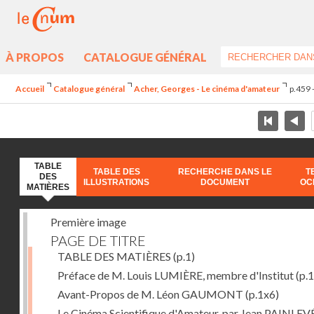
À PROPOS
CATALOGUE GÉNÉRAL
Accueil
Catalogue général
Acher, Georges - Le cinéma d'amateur
p.459 
TABLE
TABLE DES
RECHERCHE DANS LE
T
DES
ILLUSTRATIONS
DOCUMENT
OC
MATIÈRES
Première image
PAGE DE TITRE
TABLE DES MATIÈRES
(p.1)
Préface de M. Louis LUMIÈRE, membre d'Institut
(p.
Avant-Propos de M. Léon GAUMONT
(p.1x6)
Le Cinéma Scientifique d'Amateur, par Jean PAINLEV