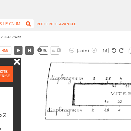
RECHERCHE AVANCÉE
- vue 459/499
(auto)
EXTE
ÉRISÉ
1x5)
É