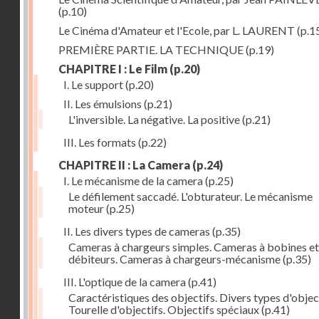
(p.10)
Le Cinéma d'Amateur et l'Ecole, par L. LAURENT
(p.1
PREMIÈRE PARTIE. LA TECHNIQUE
(p.19)
CHAPITRE I : Le Film
(p.20)
I. Le support
(p.20)
II. Les émulsions
(p.21)
L'inversible. La négative. La positive
(p.21)
III. Les formats
(p.22)
CHAPITRE II : La Camera
(p.24)
I. Le mécanisme de la camera
(p.25)
Le défilement saccadé. L'obturateur. Le mécanisme
moteur
(p.25)
II. Les divers types de cameras
(p.35)
Cameras à chargeurs simples. Cameras à bobines et
débiteurs. Cameras à chargeurs-mécanisme
(p.35)
III. L'optique de la camera
(p.41)
Caractéristiques des objectifs. Divers types d'object
Tourelle d'objectifs. Objectifs spéciaux
(p.41)