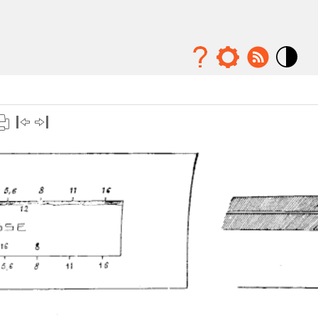
Mode
contraste
élévé