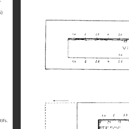
5)
ifs.