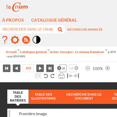
À PROPOS
CATALOGUE GÉNÉRAL
RECHERCHE AVANCÉE
Mode
contraste
Accueil
Catalogue général
Acher, Georges - Le cinéma d'amateur
p.459
élévé
- vue 459/499
100%
TABLE
TABLE DES
RECHERCHE DANS LE
T
DES
ILLUSTRATIONS
DOCUMENT
OC
MATIÈRES
Première image