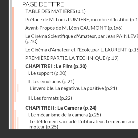
PAGE DE TITRE
TABLE DES MATIÈRES
(p.1)
Préface de M. Louis LUMIÈRE, membre d'Institut
(p.
Avant-Propos de M. Léon GAUMONT
(p.1x6)
Le Cinéma Scientifique d'Amateur, par Jean PAINLEV
(p.10)
Le Cinéma d'Amateur et l'Ecole, par L. LAURENT
(p.1
PREMIÈRE PARTIE. LA TECHNIQUE
(p.19)
CHAPITRE I : Le Film
(p.20)
I. Le support
(p.20)
II. Les émulsions
(p.21)
L'inversible. La négative. La positive
(p.21)
III. Les formats
(p.22)
CHAPITRE II : La Camera
(p.24)
I. Le mécanisme de la camera
(p.25)
Le défilement saccadé. L'obturateur. Le mécanisme
moteur
(p.25)
Droits réservés - CNAM
II. Les divers types de cameras
(p.35)