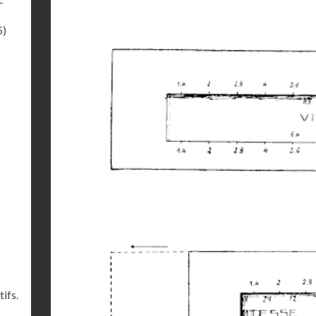
5)
ifs.