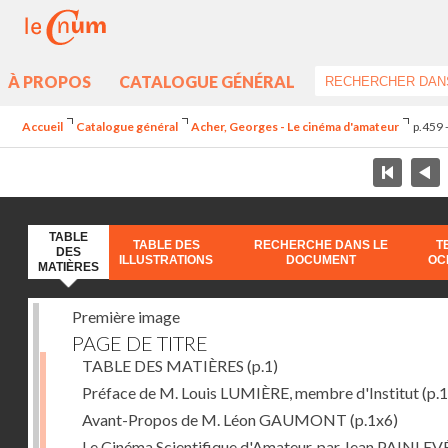
À PROPOS
CATALOGUE GÉNÉRAL
Accueil
Catalogue général
Acher, Georges - Le cinéma d'amateur
p.459 
TABLE
TABLE DES
RECHERCHE DANS LE
T
DES
ILLUSTRATIONS
DOCUMENT
OC
MATIÈRES
Première image
PAGE DE TITRE
TABLE DES MATIÈRES
(p.1)
Préface de M. Louis LUMIÈRE, membre d'Institut
(p.
Avant-Propos de M. Léon GAUMONT
(p.1x6)
Le Cinéma Scientifique d'Amateur, par Jean PAINLEV