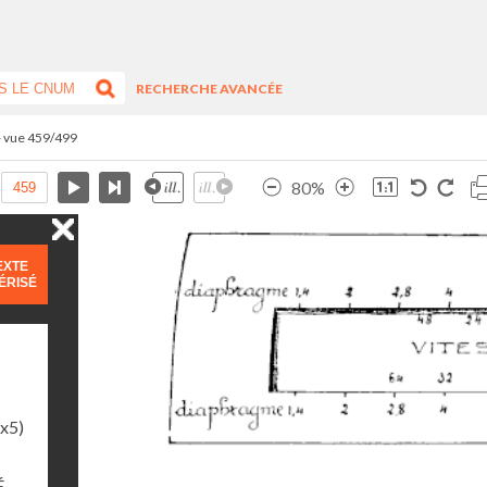
RECHERCHE AVANCÉE
- vue 459/499
80%
EXTE
ÉRISÉ
1x5)
É