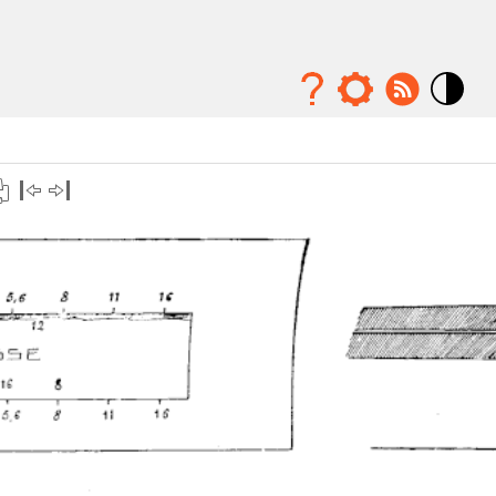
Mode
contraste
élévé