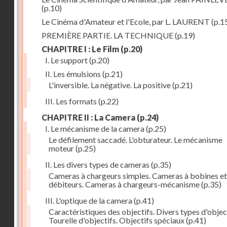
(p.10)
Le Cinéma d'Amateur et l'Ecole, par L. LAURENT
(p.1
PREMIÈRE PARTIE. LA TECHNIQUE
(p.19)
CHAPITRE I : Le Film
(p.20)
I. Le support
(p.20)
II. Les émulsions
(p.21)
L'inversible. La négative. La positive
(p.21)
III. Les formats
(p.22)
CHAPITRE II : La Camera
(p.24)
I. Le mécanisme de la camera
(p.25)
Le défilement saccadé. L'obturateur. Le mécanisme
moteur
(p.25)
II. Les divers types de cameras
(p.35)
Cameras à chargeurs simples. Cameras à bobines et
débiteurs. Cameras à chargeurs-mécanisme
(p.35)
III. L'optique de la camera
(p.41)
Caractéristiques des objectifs. Divers types d'object
Tourelle d'objectifs. Objectifs spéciaux
(p.41)