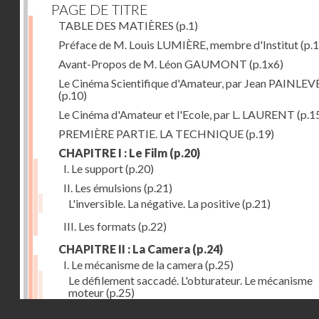
PAGE DE TITRE
TABLE DES MATIÈRES
(p.1)
Préface de M. Louis LUMIÈRE, membre d'Institut
(p.
Avant-Propos de M. Léon GAUMONT
(p.1x6)
Le Cinéma Scientifique d'Amateur, par Jean PAINLEV
(p.10)
Le Cinéma d'Amateur et l'Ecole, par L. LAURENT
(p.1
PREMIÈRE PARTIE. LA TECHNIQUE
(p.19)
CHAPITRE I : Le Film
(p.20)
I. Le support
(p.20)
II. Les émulsions
(p.21)
L'inversible. La négative. La positive
(p.21)
III. Les formats
(p.22)
CHAPITRE II : La Camera
(p.24)
I. Le mécanisme de la camera
(p.25)
Le défilement saccadé. L'obturateur. Le mécanisme
moteur
(p.25)
Droits réservés - CNAM
II. Les divers types de cameras
(p.35)