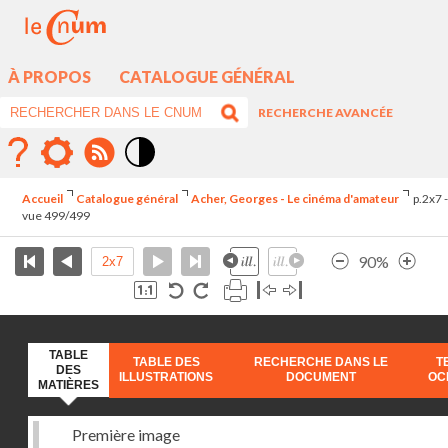
À PROPOS
CATALOGUE GÉNÉRAL
RECHERCHE AVANCÉE
Mode
contraste
Accueil
Catalogue général
Acher, Georges - Le cinéma d'amateur
p.2x7 -
élévé
vue 499/499
90%
TABLE
TABLE DES
RECHERCHE DANS LE
T
DES
ILLUSTRATIONS
DOCUMENT
OC
MATIÈRES
Première image