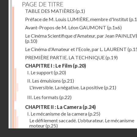
PAGE DE TITRE
TABLE DES MATIÈRES
(p.1)
Préface de M. Louis LUMIÈRE, membre d'Institut
(p.
Avant-Propos de M. Léon GAUMONT
(p.1x6)
Le Cinéma Scientifique d'Amateur, par Jean PAINLEV
(p.10)
Le Cinéma d'Amateur et l'Ecole, par L. LAURENT
(p.1
PREMIÈRE PARTIE. LA TECHNIQUE
(p.19)
CHAPITRE I : Le Film
(p.20)
I. Le support
(p.20)
II. Les émulsions
(p.21)
L'inversible. La négative. La positive
(p.21)
III. Les formats
(p.22)
CHAPITRE II : La Camera
(p.24)
I. Le mécanisme de la camera
(p.25)
Le défilement saccadé. L'obturateur. Le mécanisme
moteur
(p.25)
Droits réservés - CNAM
II. Les divers types de cameras
(p.35)