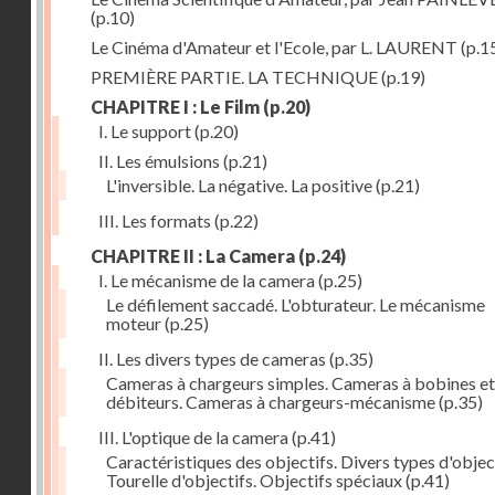
(p.10)
Le Cinéma d'Amateur et l'Ecole, par L. LAURENT
(p.1
PREMIÈRE PARTIE. LA TECHNIQUE
(p.19)
CHAPITRE I : Le Film
(p.20)
I. Le support
(p.20)
II. Les émulsions
(p.21)
L'inversible. La négative. La positive
(p.21)
III. Les formats
(p.22)
CHAPITRE II : La Camera
(p.24)
I. Le mécanisme de la camera
(p.25)
Le défilement saccadé. L'obturateur. Le mécanisme
moteur
(p.25)
II. Les divers types de cameras
(p.35)
Cameras à chargeurs simples. Cameras à bobines et
débiteurs. Cameras à chargeurs-mécanisme
(p.35)
III. L'optique de la camera
(p.41)
Caractéristiques des objectifs. Divers types d'object
Tourelle d'objectifs. Objectifs spéciaux
(p.41)