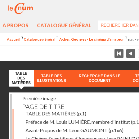
À PROPOS
CATALOGUE GÉNÉRAL
Accueil
Catalogue général
Acher, Georges - Le cinéma d'amateur
n.n. -
TABLE
TABLE DES
RECHERCHE DANS LE
T
DES
ILLUSTRATIONS
DOCUMENT
OC
MATIÈRES
Première image
PAGE DE TITRE
TABLE DES MATIÈRES
(p.1)
Préface de M. Louis LUMIÈRE, membre d'Institut
(p.
Avant-Propos de M. Léon GAUMONT
(p.1x6)
Le Cinéma Scientifique d'Amateur, par Jean PAINLEV