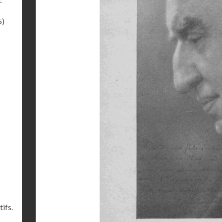
5)
ifs.