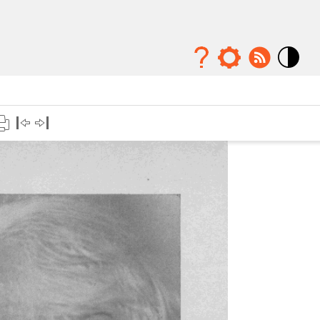
Mode
contraste
élévé