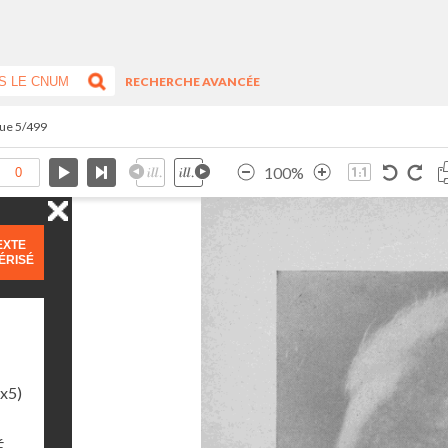
RECHERCHE AVANCÉE
 vue 5/499
100%
EXTE
ÉRISÉ
1x5)
É